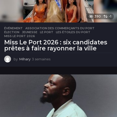
390
-1
ÉVÉNEMENT
ASSOCIATION DES COMMERÇANTS DU PORT
,
ÉLECTION
,
JEUNESSE
,
LE PORT
,
LES ÉTOILES DU PORT
,
MISS LE PORT 2026
Miss Le Port 2026 : six candidates
prêtes à faire rayonner la ville
by
Mihary
3 semaines
3
s
e
m
a
i
n
e
s