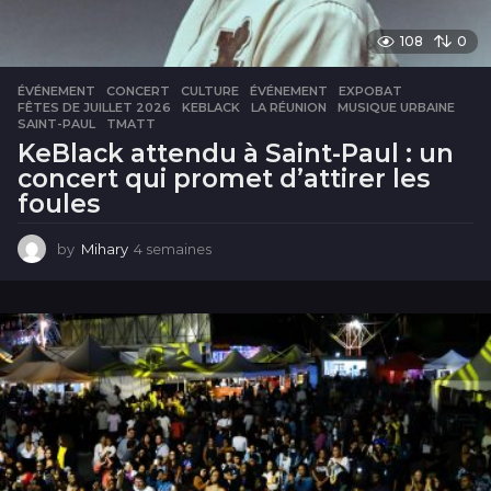
108
0
ÉVÉNEMENT
CONCERT
,
CULTURE
,
ÉVÉNEMENT
,
EXPOBAT
,
FÊTES DE JUILLET 2026
,
KEBLACK
,
LA RÉUNION
,
MUSIQUE URBAINE
,
SAINT-PAUL
,
TMATT
KeBlack attendu à Saint-Paul : un
concert qui promet d’attirer les
foules
by
Mihary
4 semaines
4
s
e
m
a
i
n
e
s