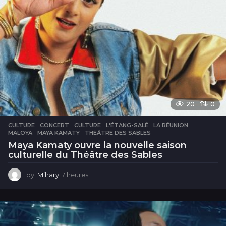
20
0
CULTURE
CONCERT
,
CULTURE
,
L'ÉTANG-SALÉ
,
LA RÉUNION
,
MALOYA
,
MAYA KAMATY
,
THÉÂTRE DES SABLES
Maya Kamaty ouvre la nouvelle saison
culturelle du Théâtre des Sables
by
Mihary
7 heures
7
h
e
u
r
e