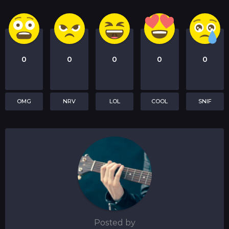
0
0
0
0
0
OMG
NRV
LOL
COOL
SNIF
Posted by