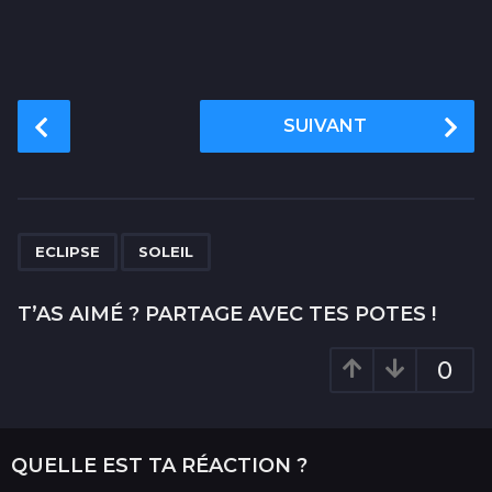
P
SUIVANT
o
s
t
P
,
a
ECLIPSE
SOLEIL
g
i
T’AS AIMÉ ? PARTAGE AVEC TES POTES !
n
a
0
t
i
o
QUELLE EST TA RÉACTION ?
n