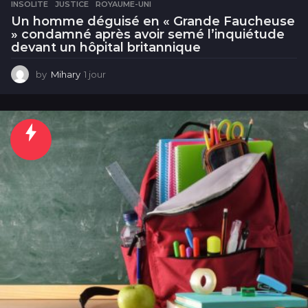
INSOLITE
,
JUSTICE
,
ROYAUME-UNI
Un homme déguisé en « Grande Faucheuse
» condamné après avoir semé l’inquiétude
devant un hôpital britannique
by
Mihary
1 jour
1
j
o
u
r