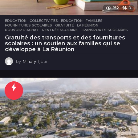
152
0
ÉDUCATION
COLLECTIVITÉS
,
EDUCATION
,
FAMILLES
,
FOURNITURES SCOLAIRES
,
GRATUITÉ
,
LA RÉUNION
,
POUVOIR D'ACHAT
,
RENTRÉE SCOLAIRE
,
TRANSPORTS SCOLAIRES
Gratuité des transports et des fournitures
scolaires : un soutien aux familles qui se
développe à La Réunion
by
Mihary
1 jour
1
j
o
u
r