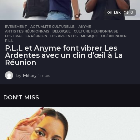
1.8k
0
ÉVÉNEMENT
ACTUALITÉ CULTURELLE.
,
ANYME
,
ARTISTES RÉUNIONNAIS
,
BELGIQUE
,
CULTURE RÉUNIONNAISE
,
FESTIVAL
,
LA RÉUNION
,
LES ARDENTES
,
MUSIQUE
,
OCÉAN INDIEN
,
P.L.L
P.L.L et Anyme font vibrer Les
Ardentes avec un clin d’œil à La
Réunion
by
Mihary
1 mois
1
m
o
i
DON'T MISS
s