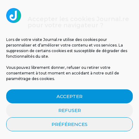
Accepter les cookies Journal.re
pour votre navigateur ?
Lors de votre visite Journal.re utilise des cookies pour
personnaliser et d’améliorer votre contenu et vos services. La
Cliquez pour accepter les cookies
suppression de certains cookies est susceptible de dégrader des
Journal.re
fonctionnalités du site.
marketing et activer ce contenu
Vous pouvez librement donner, refuser ou retirer votre
consentement à tout moment en accédant à notre outil de
paramétrage des cookies.
ACCEPTER
REFUSER
MENTIONS LÉGALES
PUBLICITÉ
BLOG
PRÉFÉRENCES
NOS ÉMISSIONS
CGU
POLITIQUE DE CONFIDENTIALITÉ
CONTACT