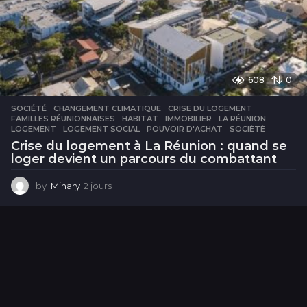
608
0
SOCIÉTÉ
CHANGEMENT CLIMATIQUE
,
CRISE DU LOGEMENT
,
FAMILLES RÉUNIONNAISES
,
HABITAT
,
IMMOBILIER
,
LA RÉUNION
,
LOGEMENT
,
LOGEMENT SOCIAL
,
POUVOIR D'ACHAT
,
SOCIÉTÉ
Crise du logement à La Réunion : quand se
loger devient un parcours du combattant
by
Mihary
2 jours
2
j
o
u
r
s