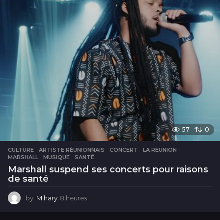
s
57
0
CULTURE
ARTISTE RÉUNIONNAIS
,
CONCERT
,
LA RÉUNION
,
MARSHALL
,
MUSIQUE
,
SANTÉ
Marshall suspend ses concerts pour raisons
de santé
by
Mihary
8 heures
8
h
e