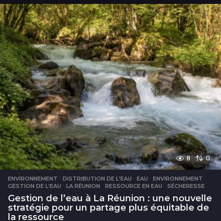
u
r
e
s
8
0
ENVIRONNEMENT
DISTRIBUTION DE L'EAU
,
EAU
,
ENVIRONNEMENT
,
GESTION DE L'EAU
,
LA RÉUNION
,
RESSOURCE EN EAU
,
SÉCHERESSE
Gestion de l’eau à La Réunion : une nouvelle
stratégie pour un partage plus équitable de
la ressource