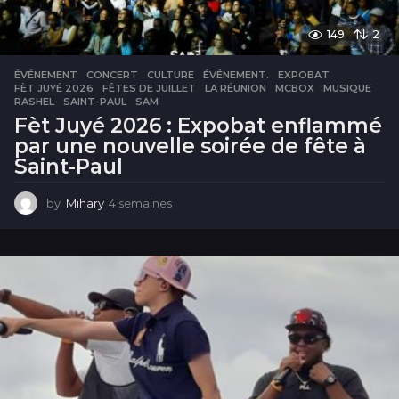
149
2
ÉVÉNEMENT
CONCERT
,
CULTURE
,
ÉVÉNEMENT.
,
EXPOBAT
,
FÈT JUYÉ 2026
,
FÊTES DE JUILLET
,
LA RÉUNION
,
MCBOX
,
MUSIQUE
,
RASHEL
,
SAINT-PAUL
,
SAM
Fèt Juyé 2026 : Expobat enflammé
par une nouvelle soirée de fête à
Saint-Paul
by
Mihary
4 semaines
4
s
e
m
a
i
n
e
s