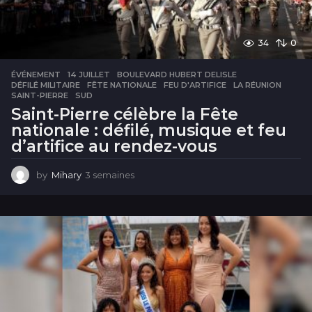
34
0
ÉVÉNEMENT
14 JUILLET
,
BOULEVARD HUBERT DELISLE
,
DÉFILÉ MILITAIRE
,
FÊTE NATIONALE
,
FEU D'ARTIFICE
,
LA RÉUNION
,
SAINT-PIERRE
,
SUD
Saint-Pierre célèbre la Fête
nationale : défilé, musique et feu
d’artifice au rendez-vous
by
Mihary
3 semaines
3
s
e
m
a
i
n
e
s