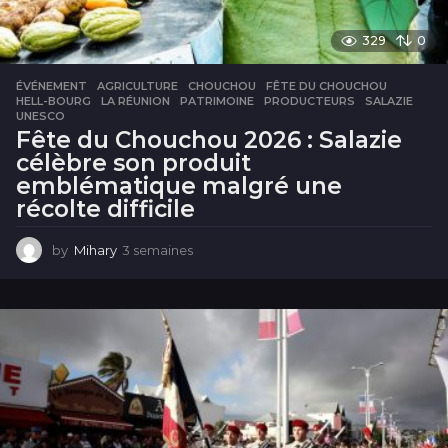
329
0
ÉVÉNEMENT
AGRICULTURE
,
CHOUCHOU
,
FÊTE DU CHOUCHOU
,
HELL-BOURG
,
LA RÉUNION
,
PATRIMOINE
,
PRODUCTEURS
,
SALAZIE
,
UNESCO
Fête du Chouchou 2026 : Salazie
célèbre son produit
emblématique malgré une
récolte difficile
by
Mihary
3 semaines
3
s
e
m
a
i
n
e
s