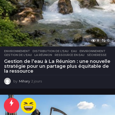
8
0
ENVIRONNEMENT
DISTRIBUTION DE L'EAU
,
EAU
,
ENVIRONNEMENT
,
GESTION DE L'EAU
,
LA RÉUNION
,
RESSOURCE EN EAU
,
SÉCHERESSE
Gestion de l’eau à La Réunion : une nouvelle
stratégie pour un partage plus équitable de
la ressource
by
Mihary
2 jours
2
j
o
u
r
s