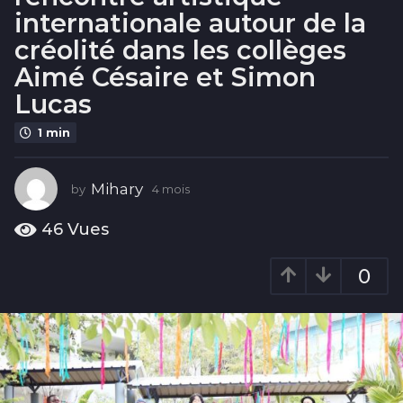
i
internationale autour de la
s
créolité dans les collèges
4
Aimé Césaire et Simon
m
o
Lucas
i
1 min
s
Mihary
by
4 mois
4
m
o
46
Vues
i
s
0