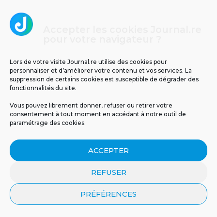
Accepter les cookies Journal.re
Températures glaciales au volcan : -2°C
pour votre navigateur ?
ressentis ce matin à La Réunion
Lors de votre visite Journal.re utilise des cookies pour
personnaliser et d’améliorer votre contenu et vos services. La
4
suppression de certains cookies est susceptible de dégrader des
fonctionnalités du site.
Vous pouvez librement donner, refuser ou retirer votre
consentement à tout moment en accédant à notre outil de
paramétrage des cookies.
ACCEPTER
Un tunnel pour relier La Réunion à Maurice ?
REFUSER
PRÉFÉRENCES
5