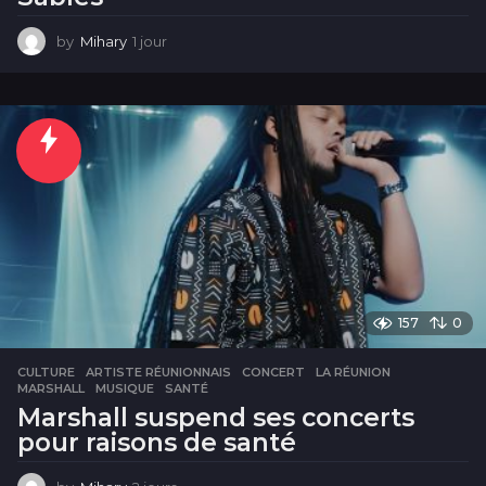
by
Mihary
1 jour
1
j
o
u
r
157
0
CULTURE
ARTISTE RÉUNIONNAIS
,
CONCERT
,
LA RÉUNION
,
MARSHALL
,
MUSIQUE
,
SANTÉ
Marshall suspend ses concerts
pour raisons de santé