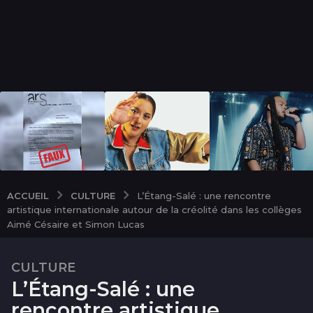
CULTURE
ACCUEIL
L’Étang-Salé : une rencontre
artistique internationale autour de la créolité dans les collèges
Aimé Césaire et Simon Lucas
CULTURE
4
L’Étang-Salé : une
m
o
rencontre artistique