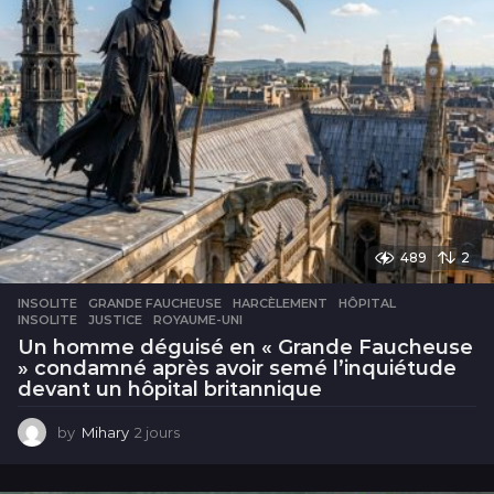
489
2
INSOLITE
GRANDE FAUCHEUSE
,
HARCÈLEMENT
,
HÔPITAL
,
INSOLITE
,
JUSTICE
,
ROYAUME-UNI
Un homme déguisé en « Grande Faucheuse
» condamné après avoir semé l’inquiétude
devant un hôpital britannique
by
Mihary
2 jours
2
j
o