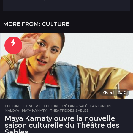
MORE FROM:
CULTURE
43
0
CULTURE
CONCERT
,
CULTURE
,
L'ÉTANG-SALÉ
,
LA RÉUNION
,
MALOYA
,
MAYA KAMATY
,
THÉÂTRE DES SABLES
Maya Kamaty ouvre la nouvelle
saison culturelle du Théâtre des
Sables