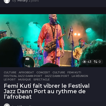
by
Mihary
2 jours
2
j
o
u
r
s
43
0
CULTURE
AFROBEAT
,
CONCERT
,
CULTURE
,
FEMI KUTI
,
FESTIVAL JAZZ DANN PORT
,
JAZZ DANN PORT
,
LA RÉUNION
,
LE PORT
,
MUSIQUE
,
SPECTACLE
Femi Kuti fait vibrer le Festival
Jazz Dann Port au rythme de
l’afrobeat