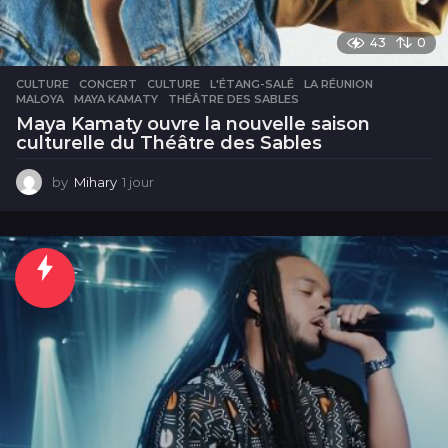
43
0
CULTURE
CONCERT
,
CULTURE
,
L'ÉTANG-SALÉ
,
LA RÉUNION
,
MALOYA
,
MAYA KAMATY
,
THÉÂTRE DES SABLES
Maya Kamaty ouvre la nouvelle saison
culturelle du Théâtre des Sables
by
Mihary
1 jour
1
j
o
u
r