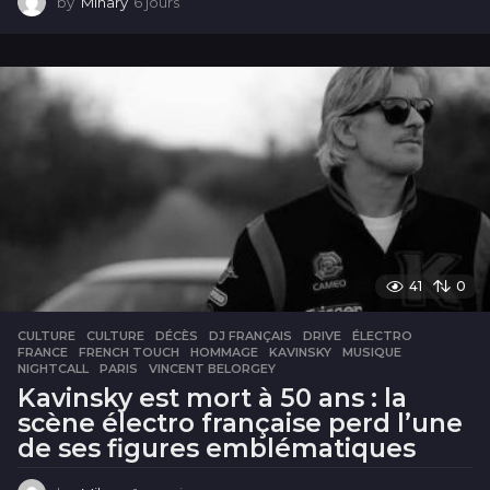
by
Mihary
6 jours
6
j
o
u
r
s
41
0
CULTURE
CULTURE
,
DÉCÈS
,
DJ FRANÇAIS
,
DRIVE
,
ÉLECTRO
,
FRANCE
,
FRENCH TOUCH
,
HOMMAGE
,
KAVINSKY
,
MUSIQUE
,
NIGHTCALL
,
PARIS
,
VINCENT BELORGEY
Kavinsky est mort à 50 ans : la
scène électro française perd l’une
de ses figures emblématiques