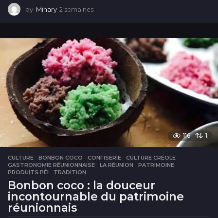
by
Mihary
2 semaines
2
s
e
m
a
i
n
e
s
116
1
CULTURE
BONBON COCO
,
CONFISERIE
,
CULTURE CRÉOLE
,
GASTRONOMIE RÉUNIONNAISE
,
LA RÉUNION
,
PATRIMOINE
,
PRODUITS PÉI
,
TRADITION
Bonbon coco : la douceur
incontournable du patrimoine
réunionnais