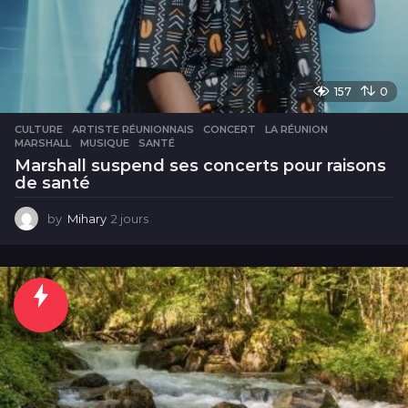
157
0
CULTURE
ARTISTE RÉUNIONNAIS
,
CONCERT
,
LA RÉUNION
,
MARSHALL
,
MUSIQUE
,
SANTÉ
Marshall suspend ses concerts pour raisons
de santé
by
Mihary
2 jours
2
j
o
u
r
s