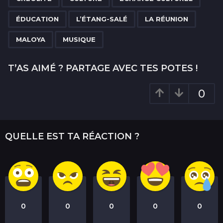
a
g
ÉDUCATION
L’ÉTANG-SALÉ
LA RÉUNION
i
n
MALOYA
MUSIQUE
a
t
T’AS AIMÉ ? PARTAGE AVEC TES POTES !
i
o
0
n
QUELLE EST TA RÉACTION ?
0
0
0
0
0