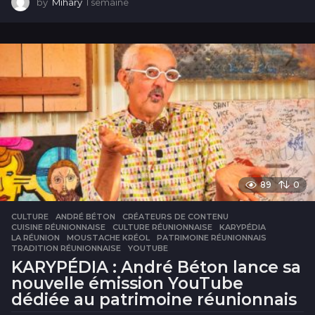
by
Mihary
1 semaine
1
s
e
m
a
i
n
e
89
0
CULTURE
ANDRÉ BÉTON
,
CRÉATEURS DE CONTENU
,
CUISINE RÉUNIONNAISE
,
CULTURE RÉUNIONNAISE
,
KARYPÉDIA
,
LA RÉUNION
,
MOUSTACHE KRÉOL
,
PATRIMOINE RÉUNIONNAIS
,
TRADITION RÉUNIONNAISE
,
YOUTUBE
KARYPÉDIA : André Béton lance sa
nouvelle émission YouTube
dédiée au patrimoine réunionnais