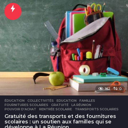
u
r
s
162
0
ÉDUCATION
COLLECTIVITÉS
,
EDUCATION
,
FAMILLES
,
FOURNITURES SCOLAIRES
,
GRATUITÉ
,
LA RÉUNION
,
POUVOIR D'ACHAT
,
RENTRÉE SCOLAIRE
,
TRANSPORTS SCOLAIRES
Gratuité des transports et des fournitures
scolaires : un soutien aux familles qui se
développe à La Réunion