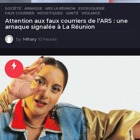
SOCIÉTÉ
ARNAQUE
,
ARS LA RÉUNION
,
ESCROQUERIE
,
FAUX COURRIER
,
MOUSTIQUES
,
SANTÉ
,
VIGILANCE
Attention aux faux courriers de l’ARS : une
arnaque signalée à La Réunion
by
Mihary
10 heures
1
0
h
e
u
r
e
s