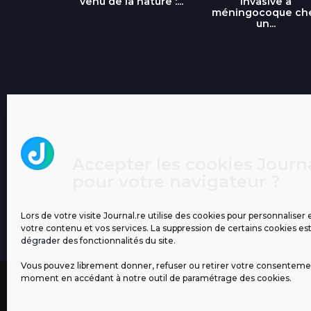
...
venu de la nature :...
invasive à
méningocoque ch
un...
Accepter les cookies Journa
pour votre navigateur ?
Lors de votre visite Journal.re utilise des cookies pour personnaliser 
votre contenu et vos services. La suppression de certains cookies es
dégrader des fonctionnalités du site.
Vous pouvez librement donner, refuser ou retirer votre consenteme
moment en accédant à notre outil de paramétrage des cookies.
MENTIONS LÉGALES
PUBLICITÉ
BLOG
NOS ÉM