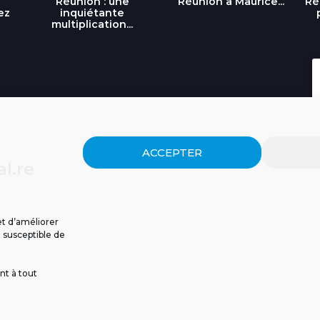
Réunion : une
Réunion à Maurice...
Ré
ez
inquiétante
multiplication...
ACCEPTER
l.re
et d’améliorer
t susceptible de
nt à tout
ISSIONS
CGU
POLITIQUE DE CONFIDENTIALITÉ
CONTACT