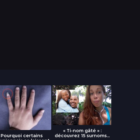
« Ti-nom gâté » :
découvrez 15 surnoms...
Pourquoi certains
Urgence :