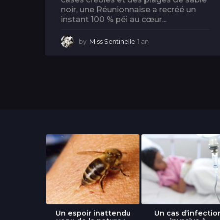
noir, une Réunionnaise a recréé un
instant 100 % péi au cœur...
by
Miss Sentinelle
1 an
1
a
n
libre » : un
Un espoir inattendu
Un cas d’infectio