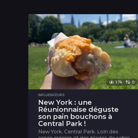
1.7k
0
INFLUENCEURS
New York : une
Réunionnaise déguste
son pain bouchons à
Central Park !
New York, Central Park. Loin des
cases créoles et des plages de sable