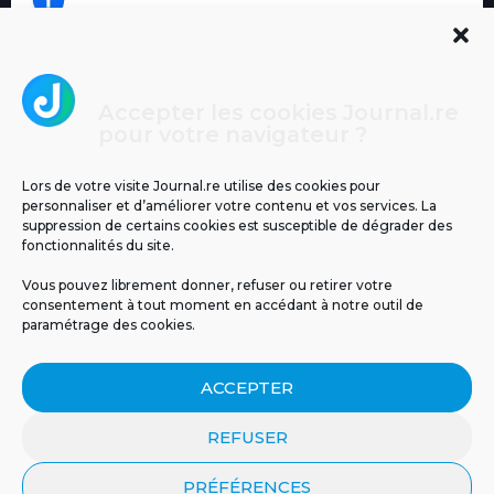
Accepter les cookies Journal.re
Cliquez pour accepter les cookies
pour votre navigateur ?
Journal.re
marketing et activer ce contenu
Lors de votre visite Journal.re utilise des cookies pour
personnaliser et d’améliorer votre contenu et vos services. La
suppression de certains cookies est susceptible de dégrader des
fonctionnalités du site.
Vous pouvez librement donner, refuser ou retirer votre
consentement à tout moment en accédant à notre outil de
paramétrage des cookies.
MENTIONS LÉGALES
PUBLICITÉ
BLOG
ACCEPTER
NOS ÉMISSIONS
CGU
POLITIQUE DE CONFIDENTIALITÉ
CONTACT
REFUSER
PRÉFÉRENCES
© 2026 Tous droits réservés