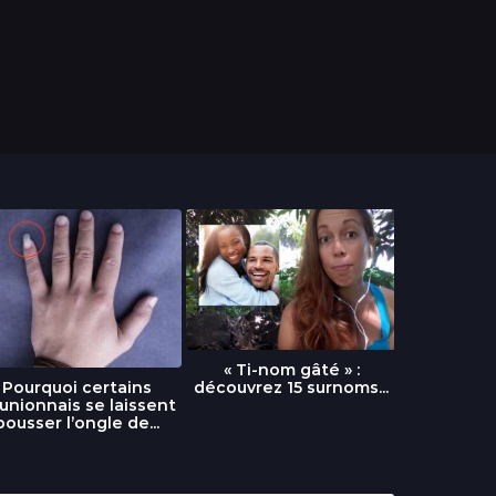
« Ti-nom gâté » :
découvrez 15 surnoms...
Pourquoi certains
Urgence :
unionnais se laissent
fournai
pousser l’ongle de...