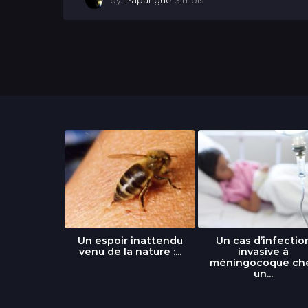
by
Papangue
3 mois
3
m
o
i
s
libre » : un
Un espoir inattendu
Un cas d’infectio
...
venu de la nature :...
invasive à
méningocoque ch
un...