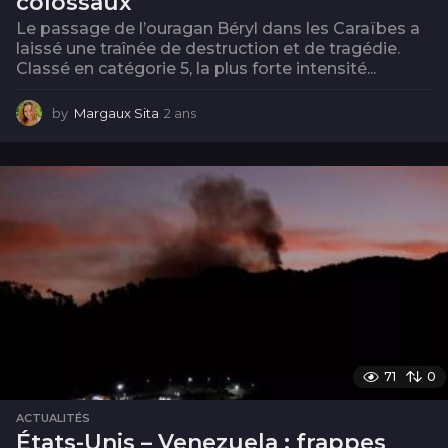
colossaux
Le passage de l’ouragan Béryl dans les Caraïbes a
laissé une traînée de destruction et de tragédie.
Classé en catégorie 5, la plus forte intensité...
by
Margaux Sita
2 ans
2
a
n
s
71
0
ACTUALITÉS
États-Unis – Venezuela : frappes