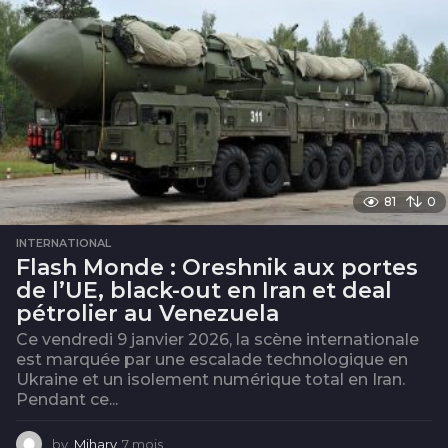
s
81
0
INTERNATIONAL
Flash Monde : Oreshnik aux portes
de l’UE, black-out en Iran et deal
pétrolier au Venezuela
Ce vendredi 9 janvier 2026, la scène internationale
est marquée par une escalade technologique en
Ukraine et un isolement numérique total en Iran.
Pendant ce...
by
Mihary
7 mois
7