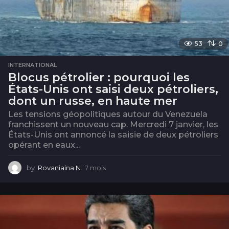
53
0
INTERNATIONAL
Blocus pétrolier : pourquoi les
États-Unis ont saisi deux pétroliers,
dont un russe, en haute mer
Les tensions géopolitiques autour du Venezuela
franchissent un nouveau cap. Mercredi 7 janvier, les
États-Unis ont annoncé la saisie de deux pétroliers
opérant en eaux...
by
Rovaniaina N.
7 mois
7
m
o
i
s