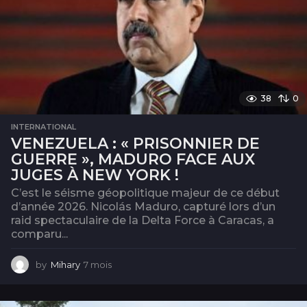
38
0
INTERNATIONAL
VENEZUELA : « PRISONNIER DE
GUERRE », MADURO FACE AUX
JUGES À NEW YORK !
C’est le séisme géopolitique majeur de ce début
d’année 2026. Nicolás Maduro, capturé lors d’un
raid spectaculaire de la Delta Force à Caracas, a
comparu...
by
Mihary
7 mois
7
m
o
i