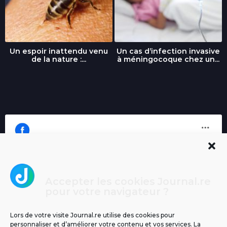
Un espoir inattendu venu
Un cas d’infection invasive
de la nature :...
à méningocoque chez un...
Accepter les cookies Journal.re
Cliquez pour accepter les cookies
pour votre navigateur ?
Journal.re
marketing et activer ce contenu
Lors de votre visite Journal.re utilise des cookies pour
personnaliser et d’améliorer votre contenu et vos services. La