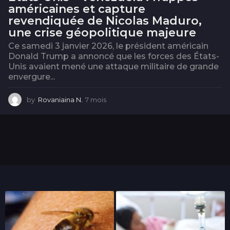
américaines et capture
revendiquée de Nicolas Maduro,
une crise géopolitique majeure
Ce samedi 3 janvier 2026, le président américain
Donald Trump a annoncé que les forces des États-
Unis avaient mené une attaque militaire de grande
envergure...
by
Rovaniaina N.
7 mois
7
m
o
i
s