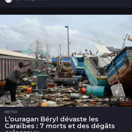
m
o
i
s
919
0
MÉTÉO
L’ouragan Béryl dévaste les
Caraïbes : 7 morts et des dégâts