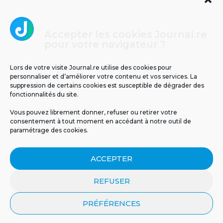
Accepter les cookies Journal.re
Cliquez pour accepter les cookies
pour votre navigateur ?
Journal.re
marketing et activer ce contenu
Lors de votre visite Journal.re utilise des cookies pour
personnaliser et d’améliorer votre contenu et vos services. La
suppression de certains cookies est susceptible de dégrader des
fonctionnalités du site.
Vous pouvez librement donner, refuser ou retirer votre
consentement à tout moment en accédant à notre outil de
paramétrage des cookies.
MENTIONS LÉGALES
PUBLICITÉ
BLOG
ACCEPTER
NOS ÉMISSIONS
CGU
POLITIQUE DE CONFIDENTIALITÉ
CONTACT
REFUSER
PRÉFÉRENCES
© 2026 Tous droits réservés