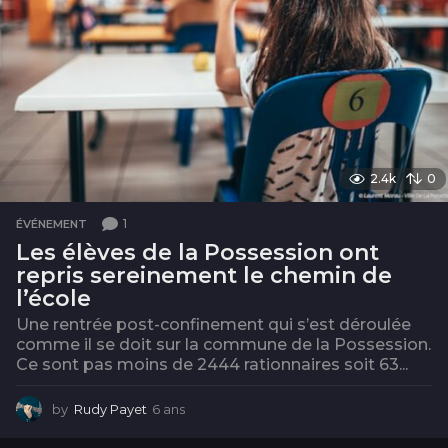
2.4k
0
1
ÉVÉNEMENT
Les élèves de la Possession ont
repris sereinement le chemin de
l’école
Une rentrée post-confinement qui s’est déroulée
comme il se doit sur la commune de la Possession.
Ce sont pas moins de 2444 rationnaires soit 63...
by
Rudy Payet
6 ans
6
a
n