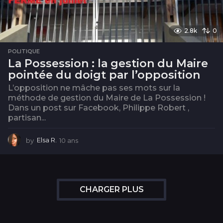
2.8k
0
POLITIQUE
La Possession : la gestion du Maire
pointée du doigt par l’opposition
L’opposition ne mâche pas ses mots sur la
méthode de gestion du Maire de La Possession !
Dans un post sur Facebook, Philippe Robert ,
partisan...
by
Elsa R.
10 ans
1
0
a
n
s
CHARGER PLUS