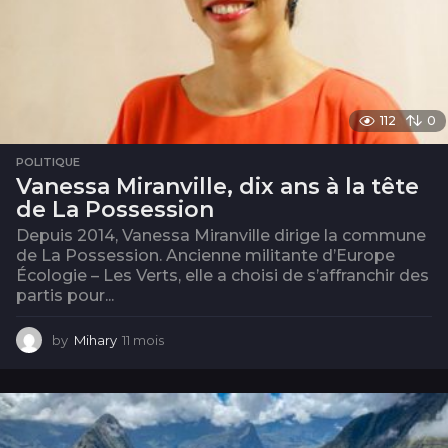
112
0
POLITIQUE
Vanessa Miranville, dix ans à la tête
de La Possession
Depuis 2014, Vanessa Miranville dirige la commune
de La Possession. Ancienne militante d’Europe
Écologie – Les Verts, elle a choisi de s’affranchir des
partis pour...
by
Mihary
11 mois
1
1
m
o
i
s