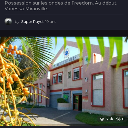
Possession sur les ondes de Freedom. Au début,
Vanessa Miranville...
by
Super Payet
10 ans
1
0
a
n
s
3.3k
0