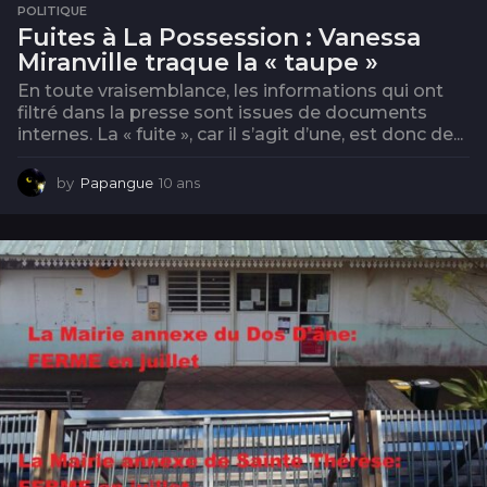
POLITIQUE
Fuites à La Possession : Vanessa
Miranville traque la « taupe »
En toute vraisemblance, les informations qui ont
filtré dans la presse sont issues de documents
internes. La « fuite », car il s’agit d’une, est donc de...
by
Papangue
10 ans
1
0
a
n
s