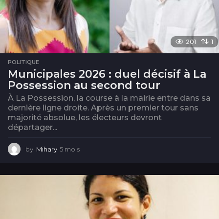
201
1
POLITIQUE
Municipales 2026 : duel décisif à La
Possession au second tour
À La Possession, la course à la mairie entre dans sa
dernière ligne droite. Après un premier tour sans
majorité absolue, les électeurs devront
départager...
by
Mihary
5 mois
5
m
o
i
s