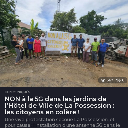
i
s
567
0
COMMUNIQUÉS
NON à la 5G dans les jardins de
l’Hôtel de Ville de La Possession :
les citoyens en colère !
Une vive protestation secoue La Possession, et
pour cause : l’installation d’une antenne 5G dans le