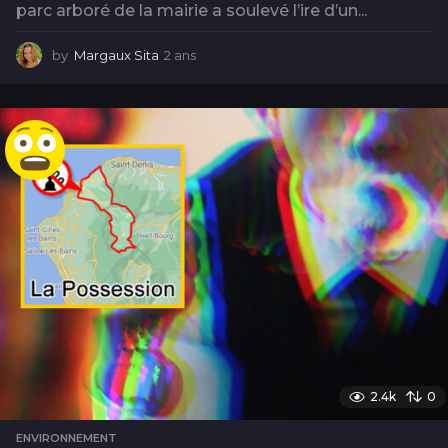
parc arboré de la mairie a soulevé l’ire d’un...
by
Margaux Sita
2 ans
2
a
n
s
2.4k
0
ENVIRONNEMENT