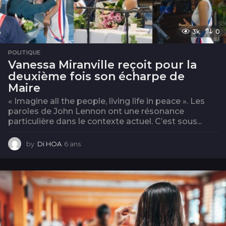
3k
0
POLITIQUE
Vanessa Miranville reçoit pour la
deuxième fois son écharpe de
Maire
« Imagine all the people, living life in peace ». Les
paroles de John Lennon ont une résonance
particulière dans le contexte actuel. C’est sous...
by
Di HOA
6 ans
6
a
n
s