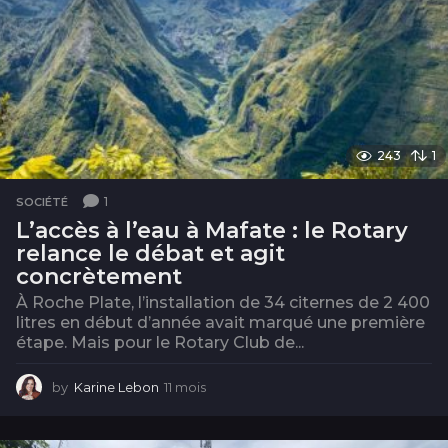
243
1
1
SOCIÉTÉ
L’accès à l’eau à Mafate : le Rotary
relance le débat et agit
concrètement
À Roche Plate, l’installation de 34 citernes de 2 400
litres en début d’année avait marqué une première
étape. Mais pour le Rotary Club de...
by
Karine Lebon
11 mois
1
1
m
o