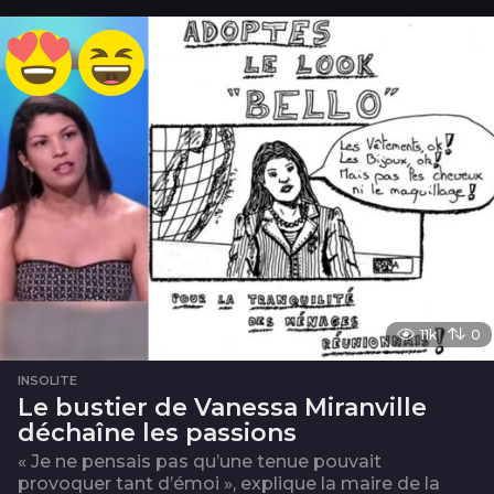
s
11k
0
INSOLITE
Le bustier de Vanessa Miranville
déchaîne les passions
« Je ne pensais pas qu’une tenue pouvait
provoquer tant d’émoi », explique la maire de la