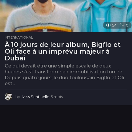
54
0
INTERNATIONAL
À 10 jours de leur album, Bigflo et
Oli face à un imprévu majeur à
Dubaï
Ce qui devait être une simple escale de deux
heures s’est transformé en immobilisation forcée.
Depuis quatre jours, le duo toulousain Bigflo et Oli
est...
by
Miss Sentinelle
5 mois
5
m
o
i
s