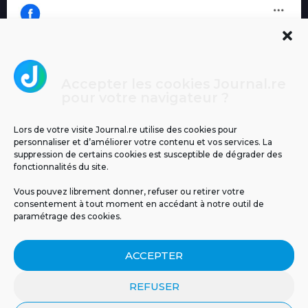
Accepter les cookies Journal.re
Cliquez pour accepter les cookies
pour votre navigateur ?
Journal.re
marketing et activer ce contenu
Lors de votre visite Journal.re utilise des cookies pour
personnaliser et d’améliorer votre contenu et vos services. La
suppression de certains cookies est susceptible de dégrader des
fonctionnalités du site.
Vous pouvez librement donner, refuser ou retirer votre
consentement à tout moment en accédant à notre outil de
paramétrage des cookies.
MENTIONS LÉGALES
PUBLICITÉ
BLOG
ACCEPTER
NOS ÉMISSIONS
CGU
POLITIQUE DE CONFIDENTIALITÉ
CONTACT
REFUSER