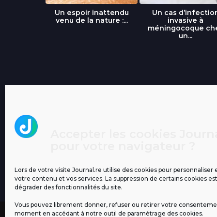
libre » : un
Un espoir inattendu
Un cas d’infectio
...
venu de la nature :...
invasive à
méningocoque ch
un...
Accepter les cookies Journa
pour votre navigateur ?
Lors de votre visite Journal.re utilise des cookies pour personnaliser 
votre contenu et vos services. La suppression de certains cookies es
dégrader des fonctionnalités du site.
Vous pouvez librement donner, refuser ou retirer votre consenteme
moment en accédant à notre outil de paramétrage des cookies.
MENTIONS LÉGALES
PUBLICITÉ
BLOG
NOS ÉM