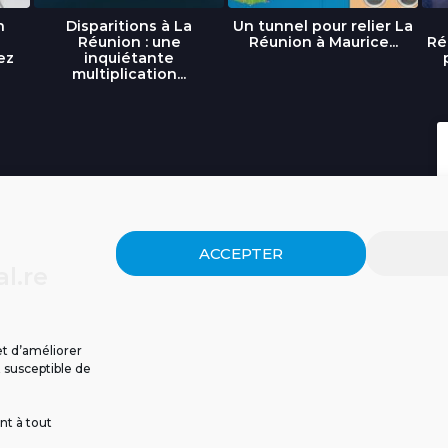
n
Disparitions à La
Un tunnel pour relier La
Réunion : une
Réunion à Maurice...
Ré
ez
inquiétante
multiplication...
ACCEPTER
l.re
et d’améliorer
t susceptible de
nt à tout
ISSIONS
CGU
POLITIQUE DE CONFIDENTIALITÉ
CONTACT