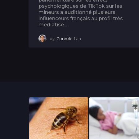
psychologiques de TikTok sur les
mineurs a auditionné plusieurs
influenceurs français au profil très
médiatisé....
by
Zoréole
1 an
1
a
n