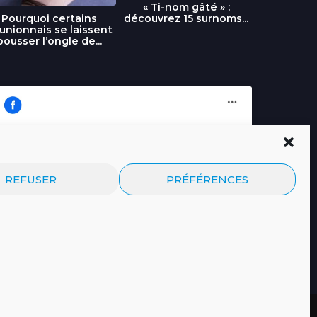
« Ti-nom gâté » :
découvrez 15 surnoms...
Pourquoi certains
Urgence :
unionnais se laissent
fournai
pousser l’ongle de...
Cliquez pour accepter les cookies
Journal.re
REFUSER
PRÉFÉRENCES
marketing et activer ce contenu