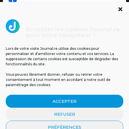
Accepter les cookies Journal.re
Cliquez pour accepter les cookies
pour votre navigateur ?
Journal.re
marketing et activer ce contenu
Lors de votre visite Journal.re utilise des cookies pour
personnaliser et d’améliorer votre contenu et vos services. La
suppression de certains cookies est susceptible de dégrader des
fonctionnalités du site.
Vous pouvez librement donner, refuser ou retirer votre
consentement à tout moment en accédant à notre outil de
paramétrage des cookies.
MENTIONS LÉGALES
PUBLICITÉ
BLOG
ACCEPTER
NOS ÉMISSIONS
CGU
POLITIQUE DE CONFIDENTIALITÉ
CONTACT
REFUSER
PRÉFÉRENCES
© 2026 Tous droits réservés