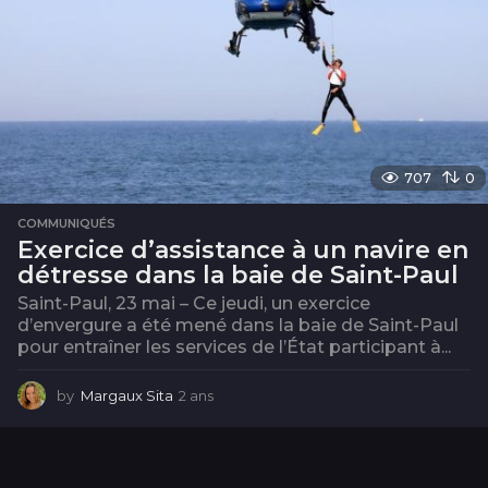
707
0
COMMUNIQUÉS
Exercice d’assistance à un navire en
détresse dans la baie de Saint-Paul
Saint-Paul, 23 mai – Ce jeudi, un exercice
d’envergure a été mené dans la baie de Saint-Paul
pour entraîner les services de l’État participant à...
by
Margaux Sita
2 ans
2
a
n
s