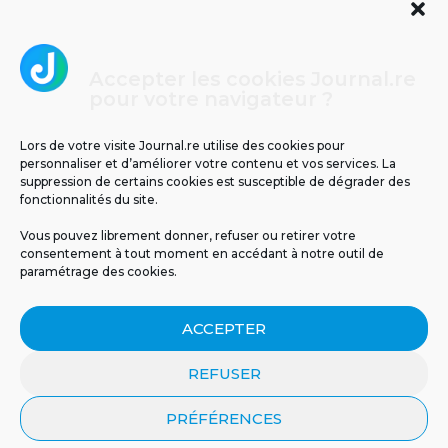
Accepter les cookies Journal.re
Cliquez pour accepter les cookies
pour votre navigateur ?
Journal.re
marketing et activer ce contenu
Lors de votre visite Journal.re utilise des cookies pour
personnaliser et d’améliorer votre contenu et vos services. La
suppression de certains cookies est susceptible de dégrader des
fonctionnalités du site.
Vous pouvez librement donner, refuser ou retirer votre
consentement à tout moment en accédant à notre outil de
paramétrage des cookies.
MENTIONS LÉGALES
PUBLICITÉ
BLOG
ACCEPTER
NOS ÉMISSIONS
CGU
POLITIQUE DE CONFIDENTIALITÉ
CONTACT
REFUSER
PRÉFÉRENCES
© 2026 Tous droits réservés