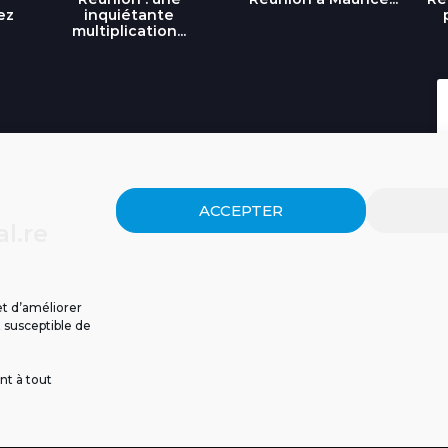
ez
inquiétante
multiplication...
ACCEPTER
l.re
et d’améliorer
t susceptible de
nt à tout
ISSIONS
CGU
POLITIQUE DE CONFIDENTIALITÉ
CONTACT