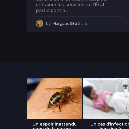
entraîner les services de l’État
participant à...
by
Margaux Sita
2 ans
2
a
n
s
libre » : un
Un espoir inattendu
Un cas d’infectio
...
venu de la nature :...
invasive à