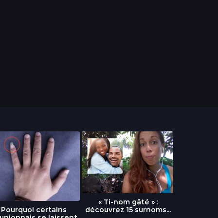
« Ti-nom gâté » :
découvrez 15 surnoms...
Pourquoi certains
Urgence :
unionnais se laissent
fournai