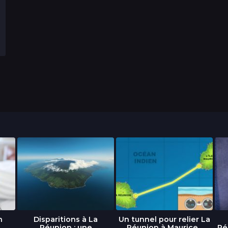
n
Disparitions à La
Un tunnel pour relier La
Réunion : une
Réunion à Maurice...
Ré