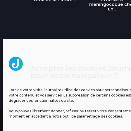
méningocoque ch
un...
Accepter les cookies Journa
pour votre navigateur ?
Lors de votre visite Journal.re utilise des cookies pour personnaliser 
votre contenu et vos services. La suppression de certains cookies es
dégrader des fonctionnalités du site.
Vous pouvez librement donner, refuser ou retirer votre consenteme
moment en accédant à notre outil de paramétrage des cookies.
MENTIONS LÉGALES
PUBLICITÉ
BLOG
NOS ÉM