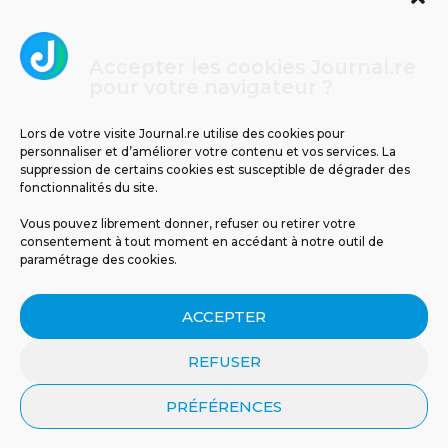
Accepter les cookies Journal.re
Cliquez pour accepter les cookies
pour votre navigateur ?
Journal.re
marketing et activer ce contenu
Lors de votre visite Journal.re utilise des cookies pour
personnaliser et d’améliorer votre contenu et vos services. La
suppression de certains cookies est susceptible de dégrader des
fonctionnalités du site.
Vous pouvez librement donner, refuser ou retirer votre
consentement à tout moment en accédant à notre outil de
paramétrage des cookies.
MENTIONS LÉGALES
PUBLICITÉ
BLOG
ACCEPTER
NOS ÉMISSIONS
CGU
POLITIQUE DE CONFIDENTIALITÉ
CONTACT
REFUSER
PRÉFÉRENCES
© 2026 Tous droits réservés