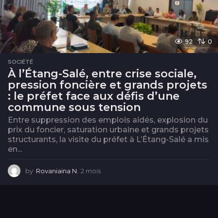
92
0
SOCIÉTÉ
À l’Étang-Salé, entre crise sociale,
pression foncière et grands projets
: le préfet face aux défis d’une
commune sous tension
Entre suppression des emplois aidés, explosion du
prix du foncier, saturation urbaine et grands projets
structurants, la visite du préfet à L’Étang-Salé a mis
en...
by
Rovaniaina N.
2 mois
2
m
o
i
s