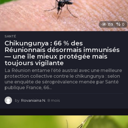
159
0
SANTÉ
Chikungunya : 66 % des
Réunionnais désormais immunisés
— une île mieux protégée mais
toujours vigilante
La Réunion entame l’été austral avec une meilleure
protection collective contre le chikungunya : selon
une enquête de séroprévalence menée par Santé
publique France, 66...
by
Rovaniaina N.
8 mois
8
m
o
i
s