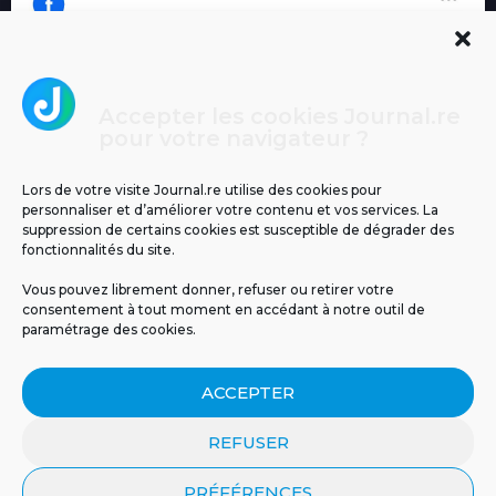
Accepter les cookies Journal.re
Cliquez pour accepter les cookies
pour votre navigateur ?
Journal.re
marketing et activer ce contenu
Lors de votre visite Journal.re utilise des cookies pour
personnaliser et d’améliorer votre contenu et vos services. La
suppression de certains cookies est susceptible de dégrader des
fonctionnalités du site.
Vous pouvez librement donner, refuser ou retirer votre
consentement à tout moment en accédant à notre outil de
paramétrage des cookies.
MENTIONS LÉGALES
PUBLICITÉ
BLOG
ACCEPTER
NOS ÉMISSIONS
CGU
POLITIQUE DE CONFIDENTIALITÉ
CONTACT
REFUSER
PRÉFÉRENCES