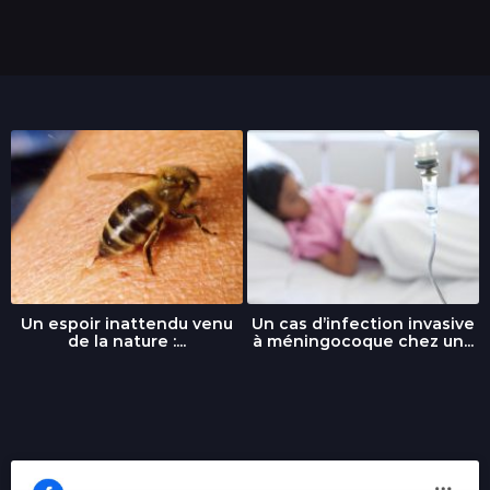
i
s
Un espoir inattendu venu
Un cas d’infection invasive
de la nature :...
à méningocoque chez un...