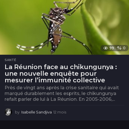
99
0
SANTÉ
La Réunion face au chikungunya :
une nouvelle enquête pour
mesurer l’immunité collective
Près de vingt ans après la crise sanitaire qui avait
marqué durablement les esprits, le chikungunya
refait parler de lui à La Réunion. En 2005-2006,...
by
Isabelle Sandjiva
12 mois
1
2
m
o