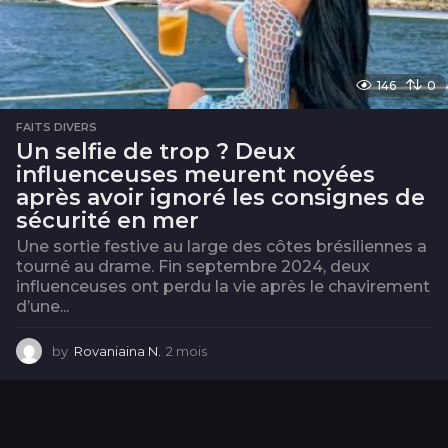
146
0
FAITS DIVERS
Un selfie de trop ? Deux
influenceuses meurent noyées
après avoir ignoré les consignes de
sécurité en mer
Une sortie festive au large des côtes brésiliennes a
tourné au drame. Fin septembre 2024, deux
influenceuses ont perdu la vie après le chavirement
d’une...
by
Rovaniaina N.
2 mois
2
m
o
i
s