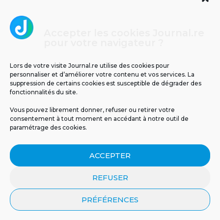
Accepter les cookies Journal.re
Cliquez pour accepter les cookies
pour votre navigateur ?
Journal.re
marketing et activer ce contenu
Lors de votre visite Journal.re utilise des cookies pour
personnaliser et d’améliorer votre contenu et vos services. La
suppression de certains cookies est susceptible de dégrader des
fonctionnalités du site.
Vous pouvez librement donner, refuser ou retirer votre
consentement à tout moment en accédant à notre outil de
paramétrage des cookies.
MENTIONS LÉGALES
PUBLICITÉ
BLOG
ACCEPTER
NOS ÉMISSIONS
CGU
POLITIQUE DE CONFIDENTIALITÉ
CONTACT
REFUSER
PRÉFÉRENCES
© 2026 Tous droits réservés