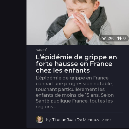
286
0
SANTÉ
L’épidémie de grippe en
forte hausse en France
chez les enfants
L’épidémie de grippe en France
connaît une progression notable,
touchant particulièrement les
enfants de moins de 15 ans. Selon
Santé publique France, toutes les
régions...
by
Titouan Juan De Mendoza
2 ans
2
a