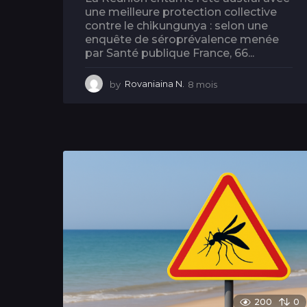
une meilleure protection collective
contre le chikungunya : selon une
enquête de séroprévalence menée
par Santé publique France, 66...
by
Rovaniaina N.
8 mois
8
m
o
i
s
200
0