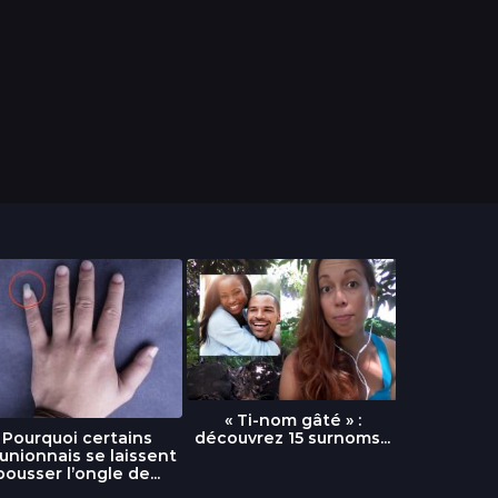
« Ti-nom gâté » :
découvrez 15 surnoms...
Pourquoi certains
Urgence :
unionnais se laissent
fournai
pousser l’ongle de...