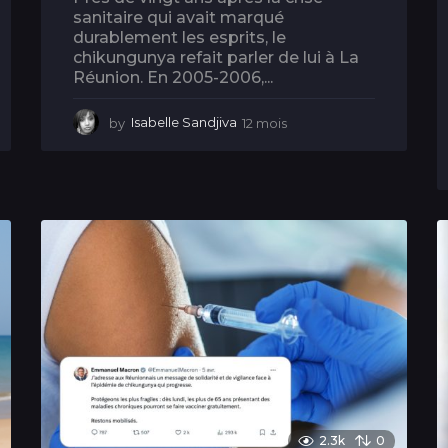
sanitaire qui avait marqué
durablement les esprits, le
chikungunya refait parler de lui à La
Réunion. En 2005-2006,...
by
Isabelle Sandjiva
12 mois
1
2
m
o
i
s
2.3k
0