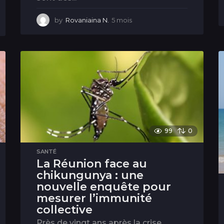
by
Rovaniaina N.
5 mois
5
m
o
i
s
99
0
SANTÉ
La Réunion face au
chikungunya : une
nouvelle enquête pour
mesurer l’immunité
collective
Près de vingt ans après la crise