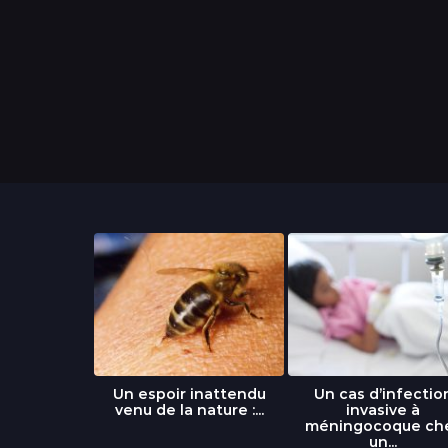
n
s
libre » : un
Un espoir inattendu
Un cas d’infectio
...
venu de la nature :...
invasive à
méningocoque ch
un...