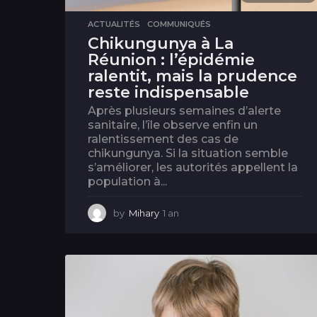
ACTUALITÉS
,
COMMUNIQUÉS
Chikungunya à La
Réunion : l’épidémie
ralentit, mais la prudence
reste indispensable
Après plusieurs semaines d’alerte
sanitaire, l’île observe enfin un
ralentissement des cas de
chikungunya. Si la situation semble
s’améliorer, les autorités appellent la
population à...
by
Mihary
1 an
1
a
n