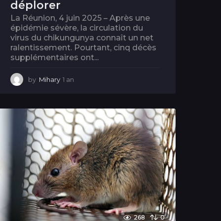
déplorer
La Réunion, 4 juin 2025 – Après une
épidémie sévère, la circulation du
virus du chikungunya connaît un net
ralentissement. Pourtant, cinq décès
supplémentaires ont...
by
Mihary
1 an
1
a
n
268
0