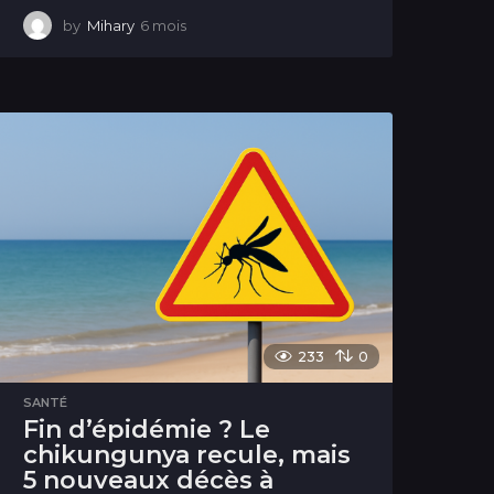
by
Mihary
6 mois
6
m
o
i
s
233
0
SANTÉ
Fin d’épidémie ? Le
chikungunya recule, mais
5 nouveaux décès à