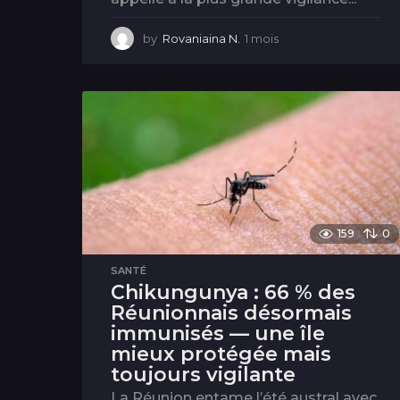
by
Rovaniaina N.
1 mois
1
m
o
i
s
159
0
SANTÉ
Chikungunya : 66 % des
Réunionnais désormais
immunisés — une île
mieux protégée mais
toujours vigilante
La Réunion entame l’été austral avec