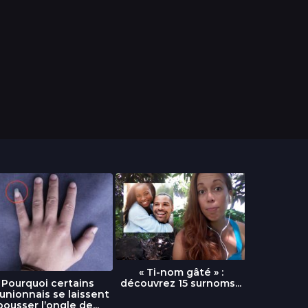
« Ti-nom gâté » :
découvrez 15 surnoms...
Pourquoi certains
Urgence :
unionnais se laissent
fournai
pousser l’ongle de...