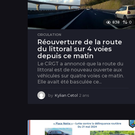
838
0
CIRCULATION
Réouverture de la route
du littoral sur 4 voies
depuis ce matin
Le CRGT a annoncé que la route du
littoral est de nouveau ouverte aux
véhicules sur quatre voies ce matin.
Elle avait été basculée ce...
by
Kylian Cetol
2 ans
2
a
n
s