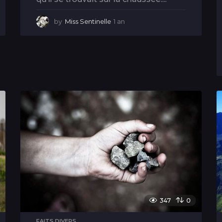
by
Miss Sentinelle
1 an
1
a
n
347
0
FAITS DIVERS