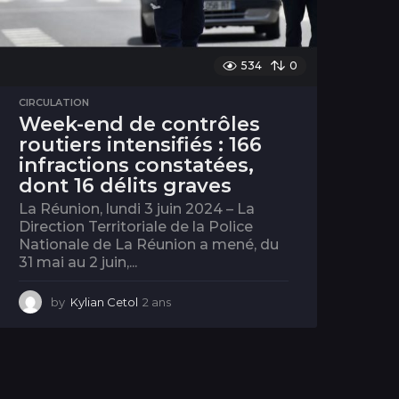
534
0
CIRCULATION
Week-end de contrôles
routiers intensifiés : 166
infractions constatées,
dont 16 délits graves
La Réunion, lundi 3 juin 2024 – La
Direction Territoriale de la Police
Nationale de La Réunion a mené, du
31 mai au 2 juin,...
by
Kylian Cetol
2 ans
2
a
n
s