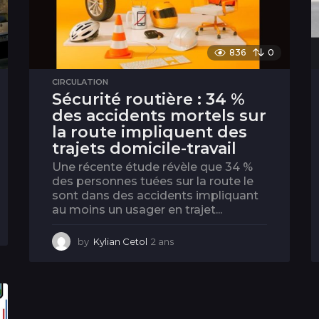
836
0
CIRCULATION
Sécurité routière : 34 %
des accidents mortels sur
la route impliquent des
trajets domicile-travail
Une récente étude révèle que 34 %
des personnes tuées sur la route le
sont dans des accidents impliquant
au moins un usager en trajet...
by
Kylian Cetol
2 ans
2
a
n
s