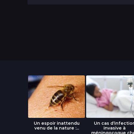
a
n
s
libre » : un
Un espoir inattendu
Un cas d’infectio
...
venu de la nature :...
invasive à
méningocoque ch