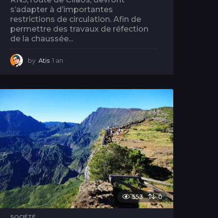
s’adapter à d’importantes
restrictions de circulation. Afin de
permettre des travaux de réfection
de la chaussée...
by
Atis
1 an
1
a
n
553
0
SOCIÉTÉ