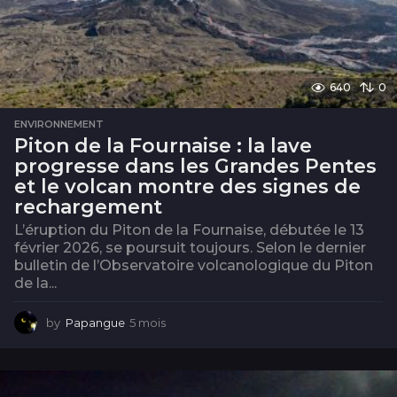
640
0
ENVIRONNEMENT
Piton de la Fournaise : la lave
progresse dans les Grandes Pentes
et le volcan montre des signes de
rechargement
L’éruption du Piton de la Fournaise, débutée le 13
février 2026, se poursuit toujours. Selon le dernier
bulletin de l’Observatoire volcanologique du Piton
de la...
by
Papangue
5 mois
5
m
o
i
s