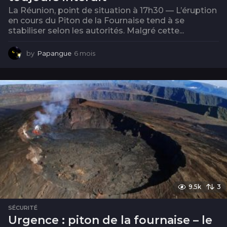
La Réunion, point de situation à 17h30 — L’éruption
en cours du Piton de la Fournaise tend à se
stabiliser selon les autorités. Malgré cette...
by
Papangue
6 mois
6
m
o
i
s
9.5k
3
SÉCURITÉ
Urgence : piton de la fournaise – le