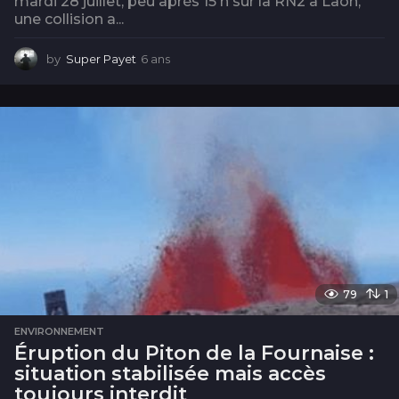
mardi 28 juillet, peu après 15 h sur la RN2 à Laon,
une collision a...
by
Super Payet
6 ans
6
a
n
s
79
1
ENVIRONNEMENT
Éruption du Piton de la Fournaise :
situation stabilisée mais accès
toujours interdit