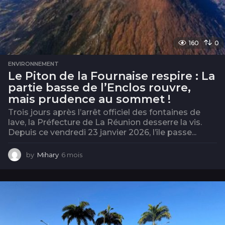
160
0
ENVIRONNEMENT
Le Piton de la Fournaise respire : La
partie basse de l’Enclos rouvre,
mais prudence au sommet !
Trois jours après l’arrêt officiel des fontaines de
lave, la Préfecture de La Réunion desserre la vis.
Depuis ce vendredi 23 janvier 2026, l’île passe...
by
Mihary
6 mois
6
m
o
i
s