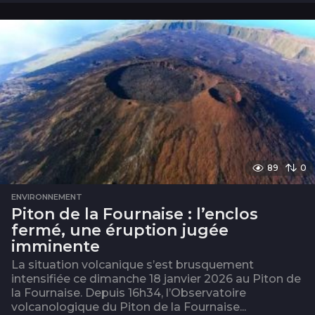
o
i
s
89
0
ENVIRONNEMENT
Piton de la Fournaise : l’enclos
fermé, une éruption jugée
imminente
La situation volcanique s’est brusquement
intensifiée ce dimanche 18 janvier 2026 au Piton de
la Fournaise. Depuis 16h34, l’Observatoire
volcanologique du Piton de la Fournaise...