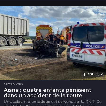
n
s
2.2k
0
FAITS DIVERS
Aisne : quatre enfants périssent
dans un accident de la route
Un accident dramatique est survenu sur la RN 2. Ce