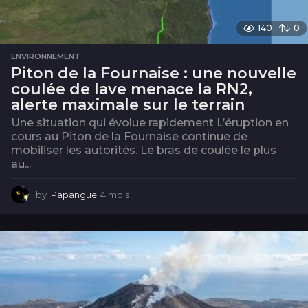
140
0
ENVIRONNEMENT
Piton de la Fournaise : une nouvelle
coulée de lave menace la RN2,
alerte maximale sur le terrain
Une situation qui évolue rapidement L’éruption en
cours au Piton de la Fournaise continue de
mobiliser les autorités. Le bras de coulée le plus
au...
by
Papangue
4 mois
4
m
o
i
s