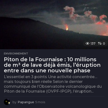
137
0
ENVIRONNEMENT
Piton de la Fournaise : 10 millions
de m³ de lave déjà émis, l’éruption
entre dans une nouvelle phase
L’essentiel en 3 points Une activité concentrée…
mais toujours bien réelle Selon le dernier
communiqué de l’Observatoire volcanologique du
Piton de la Fournaise (OVPF-IPGP), l’éruption...
by
Papangue
5 mois
5
m