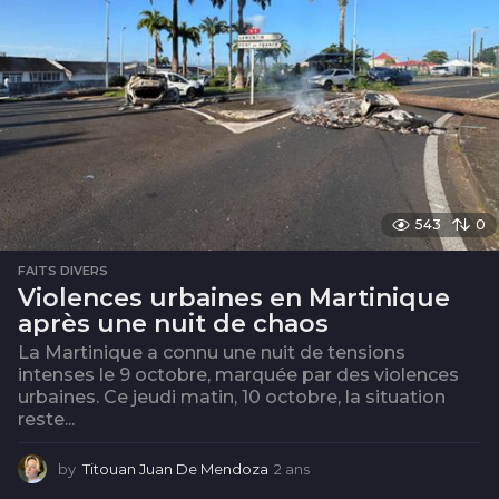
543
0
FAITS DIVERS
Violences urbaines en Martinique
après une nuit de chaos
La Martinique a connu une nuit de tensions
intenses le 9 octobre, marquée par des violences
urbaines. Ce jeudi matin, 10 octobre, la situation
reste...
by
Titouan Juan De Mendoza
2 ans
2
a