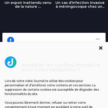
Un espoir inattendu venu
Un cas d’infection invasive
de la nature :...
à méningocoque chez un...
Accepter les cookies Journal.re
Cliquez pour accepter les cookies
pour votre navigateur ?
Journal.re
marketing et activer ce contenu
Lors de votre visite Journal.re utilise des cookies pour
personnaliser et d’améliorer votre contenu et vos services. La
suppression de certains cookies est susceptible de dégrader des
fonctionnalités du site.
Vous pouvez librement donner, refuser ou retirer votre
consentement à tout moment en accédant à notre outil de