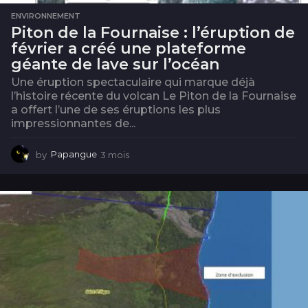
ENVIRONNEMENT
Piton de la Fournaise : l’éruption de
février a créé une plateforme
géante de lave sur l’océan
Une éruption spectaculaire qui marque déjà
l’histoire récente du volcan Le Piton de la Fournaise
a offert l’une de ses éruptions les plus
impressionnantes de...
by
Papangue
3 mois
3
m
o
i
s