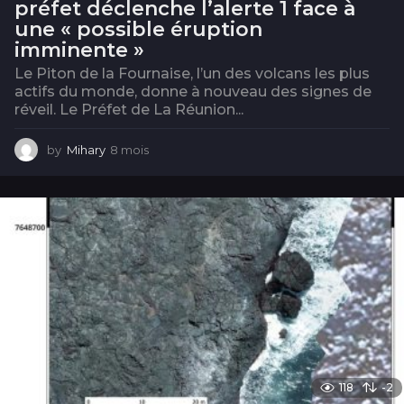
préfet déclenche l’alerte 1 face à
une « possible éruption
imminente »
Le Piton de la Fournaise, l’un des volcans les plus
actifs du monde, donne à nouveau des signes de
réveil. Le Préfet de La Réunion...
by
Mihary
8 mois
8
m
o
i
s
118
-2