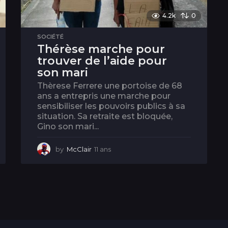
4.2k
0
SOCIÉTÉ
Thérèse marche pour
trouver de l’aide pour
son mari
Thèrese Ferrere une portoise de 68
ans a entrepris une marche pour
sensibiliser les pouvoirs publics à sa
situation. Sa retraite est bloquée,
Gino son mari...
by
McClair
11 ans
1
1
a
n
s