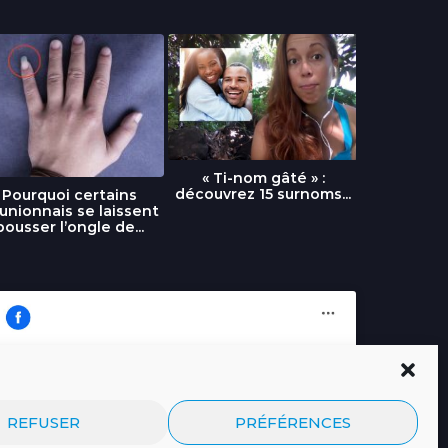
« Ti-nom gâté » :
découvrez 15 surnoms...
Pourquoi certains
Urgence :
unionnais se laissent
fournai
pousser l’ongle de...
Cliquez pour accepter les cookies
Journal.re
REFUSER
PRÉFÉRENCES
marketing et activer ce contenu