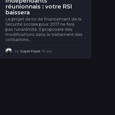
Indépendants
réunionnais : votre RSI
baissera
Le projet de loi de financement de la
Sécurité sociale pour 2017 ne fera
pas l’unanimité. Il proposera des
modifications dans le traitement des
cotisations...
by
Super Payet
10 ans
1
0
a
n
s