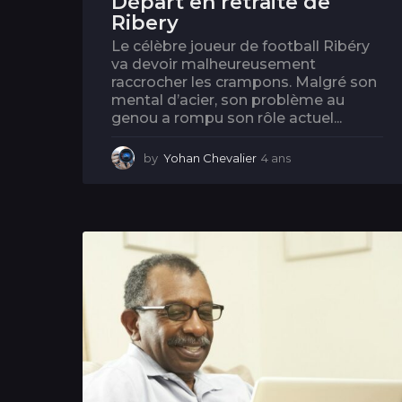
Départ en retraite de
Ribery
Le célèbre joueur de football Ribéry
va devoir malheureusement
raccrocher les crampons. Malgré son
mental d’acier, son problème au
genou a rompu son rôle actuel...
by
Yohan Chevalier
4 ans
4
a
n
s