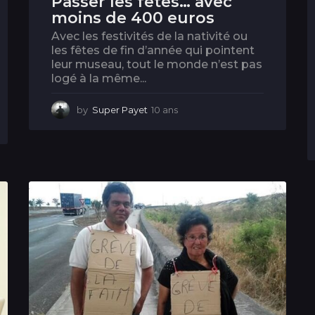
Passer les fêtes… avec
moins de 400 euros
Avec les festivités de la nativité ou
les fêtes de fin d’année qui pointent
leur museau, tout le monde n’est pas
logé à la même...
by
Super Payet
10 ans
6
a
n
s