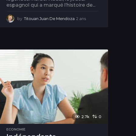
espagnol qui a marqué l’histoire de...
by
Titouan Juan De Mendoza
2 ans
2
a
n
s
2.7k
0
ECONOMIE