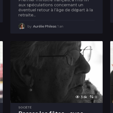
aux spéculations concernant un
éventuel retour à l’âge de départ à la
retraite...
by
Aurélie Phileas
1 an
1
a
n
3.6k
0
SOCIÉTÉ