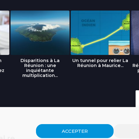
n
Disparitions à La
Un tunnel pour relier La
Réunion : une
Réunion à Maurice...
Ré
ez
inquiétante
multiplication...
ACCEPTER
l.re