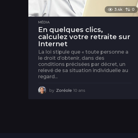
3.4k
0
MÉDIA
En quelques clics,
calculez votre retraite sur
Internet
La loi stipule que « toute personne a
le droit d’obtenir, dans des
conditions précisées par décret, un
relevé de sa situation individuelle au
regard...
by
Zoréole
10 ans
1
0
a
n
s