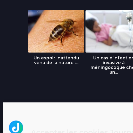
libre » : un
Un espoir inattendu
Un cas d’infectio
...
venu de la nature :...
invasive à
méningocoque ch
un...
Accepter les cookies Journa