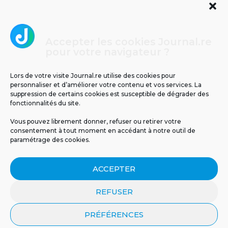
Accepter les cookies Journal.re
Cliquez pour accepter les cookies
pour votre navigateur ?
Journal.re
marketing et activer ce contenu
Lors de votre visite Journal.re utilise des cookies pour
personnaliser et d’améliorer votre contenu et vos services. La
suppression de certains cookies est susceptible de dégrader des
fonctionnalités du site.
Vous pouvez librement donner, refuser ou retirer votre
consentement à tout moment en accédant à notre outil de
paramétrage des cookies.
MENTIONS LÉGALES
PUBLICITÉ
BLOG
ACCEPTER
NOS ÉMISSIONS
CGU
POLITIQUE DE CONFIDENTIALITÉ
CONTACT
REFUSER
PRÉFÉRENCES
© 2026 Tous droits réservés