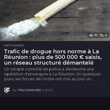
111
0
FAITS DIVERS
Trafic de drogue hors norme à La
Réunion : plus de 500 000 € saisis,
un réseau structuré démantelé
Un simple contrôle de police a déclenché une
opération d’envergure à La Réunion. En quelques
jours, les forces de l’ordre ont mis au jour un...
by
Miss Sentinelle
4 mois
4
m
o
i
s