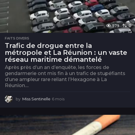
579
0
FAITS DIVERS
Trafic de drogue entre la
métropole et La Réunion : un vaste
réseau maritime démantelé
Après près d’un an d’enquête, les forces de
gendarmerie ont mis fin à un trafic de stupéfiants
d’une ampleur rare reliant l’Hexagone à La
Réunion....
by
Miss Sentinelle
6 mois
6
m
o
i
s