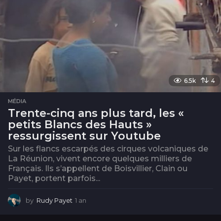
6.5k
4
MÉDIA
Trente-cinq ans plus tard, les «
petits Blancs des Hauts »
ressurgissent sur Youtube
Sur les flancs escarpés des cirques volcaniques de
La Réunion, vivent encore quelques milliers de
Français. Ils s’appellent de Boisvillier, Clain ou
Payet, portent parfois...
by
Rudy Payet
1 an
1
a
n