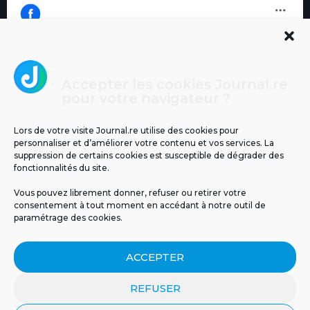
Accepter les cookies Journal.re
Cliquez pour accepter les cookies
pour votre navigateur ?
Journal.re
marketing et activer ce contenu
Lors de votre visite Journal.re utilise des cookies pour
personnaliser et d’améliorer votre contenu et vos services. La
suppression de certains cookies est susceptible de dégrader des
fonctionnalités du site.
Vous pouvez librement donner, refuser ou retirer votre
consentement à tout moment en accédant à notre outil de
paramétrage des cookies.
MENTIONS LÉGALES
PUBLICITÉ
BLOG
ACCEPTER
NOS ÉMISSIONS
CGU
POLITIQUE DE CONFIDENTIALITÉ
CONTACT
REFUSER