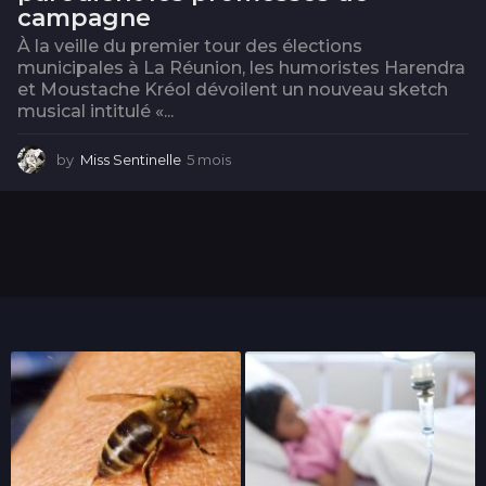
campagne
À la veille du premier tour des élections
municipales à La Réunion, les humoristes Harendra
et Moustache Kréol dévoilent un nouveau sketch
musical intitulé «...
by
Miss Sentinelle
5 mois
5
m
o
i
s