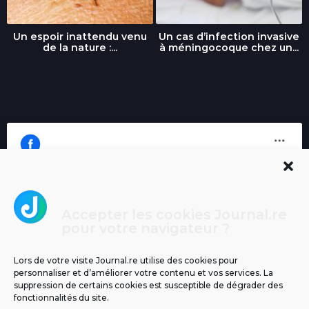
Un espoir inattendu venu
Un cas d’infection invasive
de la nature :...
à méningocoque chez un...
Accepter les cookies Journal.re
Cliquez pour accepter les cookies
pour votre navigateur ?
Journal.re
marketing et activer ce contenu
Lors de votre visite Journal.re utilise des cookies pour
personnaliser et d’améliorer votre contenu et vos services. La
suppression de certains cookies est susceptible de dégrader des
fonctionnalités du site.