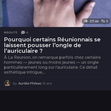
217.4k
5
4
INSOLITE
Pourquoi certains Réunionnais se
laissent pousser l’ongle de
l’auriculaire ?
À La Réunion, on remarque parfois chez certains
hommes — jeunes ou moins jeunes — un ongle
particulièrement long sur l’auriculaire. Ce détail
esthétique intrigue,...
by
Aurélie Phileas
10 ans
1
1
m
o
i
s