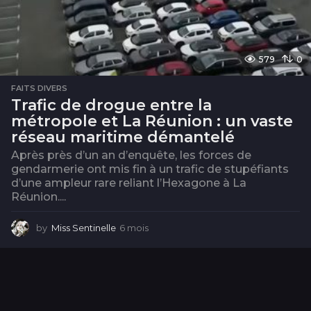
579
0
FAITS DIVERS
Trafic de drogue entre la
métropole et La Réunion : un vaste
réseau maritime démantelé
Après près d’un an d’enquête, les forces de
gendarmerie ont mis fin à un trafic de stupéfiants
d’une ampleur rare reliant l’Hexagone à La
Réunion....
by
Miss Sentinelle
6 mois
6
m
o
i
s