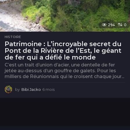
294
0
HISTOIRE
Patrimoine : L’incroyable secret du
Pont de la Rivière de l’Est, le géant
de fer qui a défié le monde
C’est un trait d’union d’acier, une dentelle de fer
jetée au-dessus d’un gouffre de galets. Pour les
milliers de Réunionnais qui le croisent chaque jour...
by
Bibi Jacko
6 mois
6
m
o
i
s