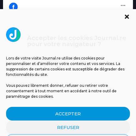
Accepter les cookies Journal.re
Cliquez pour accepter les cookies
pour votre navigateur ?
Journal.re
marketing et activer ce contenu
Lors de votre visite Journal.re utilise des cookies pour
personnaliser et d’améliorer votre contenu et vos services. La
suppression de certains cookies est susceptible de dégrader des
fonctionnalités du site.
Vous pouvez librement donner, refuser ou retirer votre
consentement à tout moment en accédant à notre outil de
paramétrage des cookies.
MENTIONS LÉGALES
PUBLICITÉ
BLOG
ACCEPTER
NOS ÉMISSIONS
CGU
POLITIQUE DE CONFIDENTIALITÉ
CONTACT
REFUSER