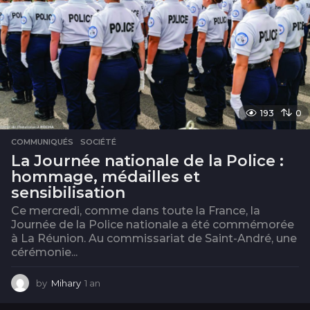
193
0
COMMUNIQUÉS
,
SOCIÉTÉ
La Journée nationale de la Police :
hommage, médailles et
sensibilisation
Ce mercredi, comme dans toute la France, la
Journée de la Police nationale a été commémorée
à La Réunion. Au commissariat de Saint-André, une
cérémonie...
by
Mihary
1 an
1
a
n