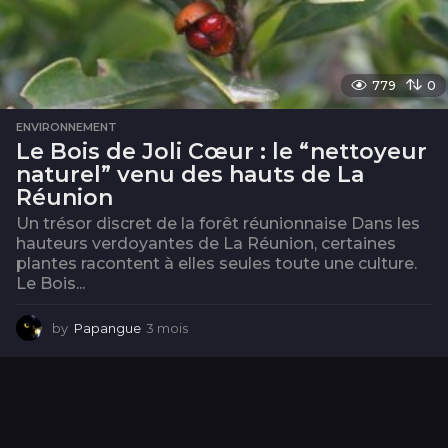
779
0
ENVIRONNEMENT
Le Bois de Joli Cœur : le “nettoyeur
naturel” venu des hauts de La
Réunion
Un trésor discret de la forêt réunionnaise Dans les
hauteurs verdoyantes de La Réunion, certaines
plantes racontent à elles seules toute une culture.
Le Bois...
by
Papangue
3 mois
3
m
o
i
s