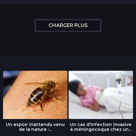
a
n
s
CHARGER PLUS
Un espoir inattendu venu
Un cas d’infection invasive
de la nature :...
à méningocoque chez un...