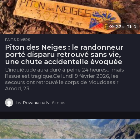
2.3k
0
FAITS DIVERS
Piton des Neiges : le randonneur
porté disparu retrouvé sans vie,
une chute accidentelle évoquée
L’inquiétude aura duré à peine 24 heures… mais
l’issue est tragique.Ce lundi 9 février 2026, les
secours ont retrouvé le corps de Mouddassir
Amod, 23...
by
Rovaniaina N.
6 mois
6
m
o
i
s