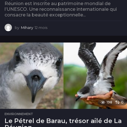
Réunion est inscrite au patrimoine mondial de
l’UNESCO. Une reconnaissance internationale qui
consacre la beauté exceptionnelle...
by
Mihary
12 mois
1
2
m
o
i
s
198
0
ENVIRONNEMENT
Le Pétrel de Barau, trésor ailé de La