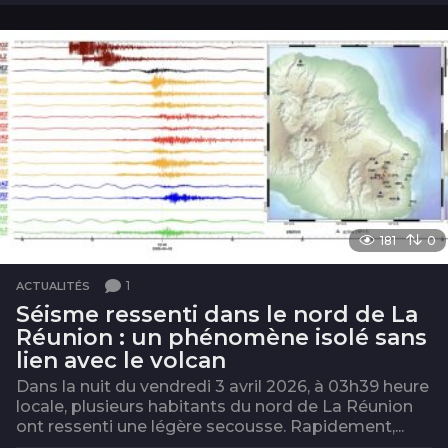
o
i
s
181
0
1
ACTUALITÉS
Séisme ressenti dans le nord de La
Réunion : un phénomène isolé sans
lien avec le volcan
Dans la nuit du vendredi 3 avril 2026, à 03h39 heure
locale, plusieurs habitants du nord de La Réunion
ont ressenti une légère secousse. Rapidement,...