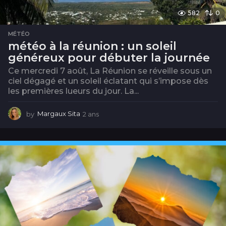
582
0
MÉTÉO
météo à la réunion : un soleil
généreux pour débuter la journée
Ce mercredi 7 août, La Réunion se réveille sous un
ciel dégagé et un soleil éclatant qui s’impose dès
les premières lueurs du jour. La...
by
Margaux Sita
2 ans
2
a
n
s