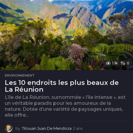
1.1k
0
ENVIRONNEMENT
Les 10 endroits les plus beaux de
La Réunion
L’île de La Réunion, surnommée « l’île intense », est
un véritable paradis pour les amoureux de la
nature. Dotée d’une variété de paysages uniques,
elle offre...
by
Titouan Juan De Mendoza
2 ans
2