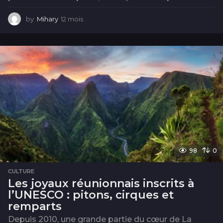
by
Mihary
12 mois
1
2
m
o
i
s
98
0
CULTURE
Les joyaux réunionnais inscrits à
l’UNESCO : pitons, cirques et
remparts
Depuis 2010, une grande partie du cœur de La