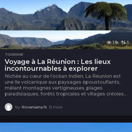
1.1k
1
TOURISME
Voyage à La Réunion : Les lieux
incontournables à explorer
Nichée au cœur de l’océan Indien, La Réunion est
une île volcanique aux paysages époustouflants,
mêlant montagnes vertigineuses, plages
paradisiaques, forêts tropicales et villages créoles...
by
Rovaniaina N.
12 mois
1
2
m
o
i