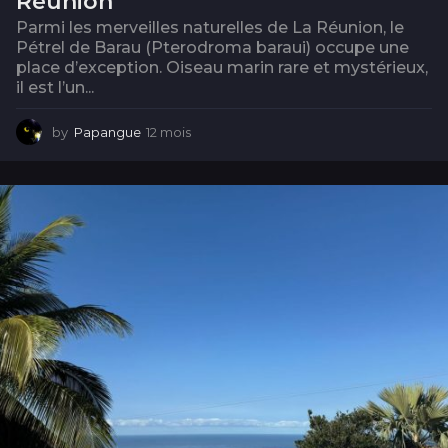
Réunion
Parmi les merveilles naturelles de La Réunion, le
Pétrel de Barau (Pterodroma baraui) occupe une
place d’exception. Oiseau marin rare et mystérieux,
il est l’un...
by
Papangue
12 mois
1
2
m
o
i
s