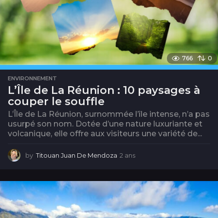
766
0
ENVIRONNEMENT
L’Île de La Réunion : 10 paysages à
couper le souffle
L’Île de La Réunion, surnommée l’île intense, n’a pas
usurpé son nom. Dotée d’une nature luxuriante et
volcanique, elle offre aux visiteurs une variété de...
by
Titouan Juan De Mendoza
2 ans
2
a
n
s