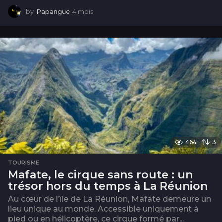
by
Papangue
4 mois
4
m
o
i
s
464
3
TOURISME
Mafate, le cirque sans route : un
trésor hors du temps à La Réunion
Au cœur de l’île de La Réunion, Mafate demeure un
lieu unique au monde. Accessible uniquement à
pied ou en hélicoptère, ce cirque formé par...