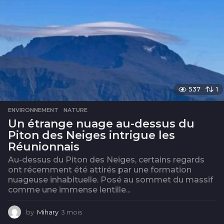
s
537
1
ENVIRONNEMENT
,
NATURE
Un étrange nuage au-dessus du
Piton des Neiges intrigue les
Réunionnais
Au-dessus du Piton des Neiges, certains regards
ont récemment été attirés par une formation
nuageuse inhabituelle. Posé au sommet du massif
comme une immense lentille...
by
Mihary
3 mois
3
m