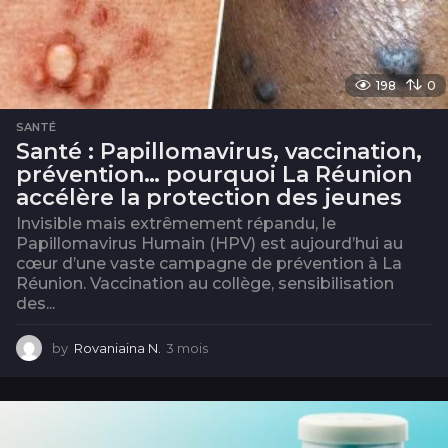
198
0
SANTÉ
Santé : Papillomavirus, vaccination,
prévention… pourquoi La Réunion
accélère la protection des jeunes
Invisible mais extrêmement répandu, le
Papillomavirus Humain (HPV) est aujourd’hui au
cœur d’une vaste campagne de prévention à La
Réunion. Vaccination au collège, sensibilisation
des...
by
Rovaniaina N.
3 mois
3
m
o
i
s