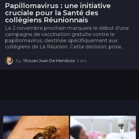
Papillomavirus : une initiative
cruciale pour la Santé des
collégiens Réunionnais
Le 2 novembre prochain marquera le début d’une
campagne de vaccination gratuite contre le
papillomavirus, destinée spécifiquement aux
collégiens de La Réunion. Cette décision, prise...
by
Titouan Juan De Mendoza
3 ans
3
a
n
s