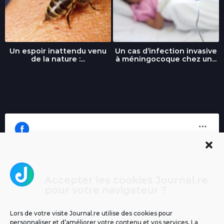
Un espoir inattendu venu
Un cas d’infection invasive
de la nature :...
à méningocoque chez un...
Accepter les cookies Journal.re
Cliquez pour accepter les cookies
pour votre navigateur ?
Journal.re
marketing et activer ce contenu
Lors de votre visite Journal.re utilise des cookies pour
personnaliser et d’améliorer votre contenu et vos services. La