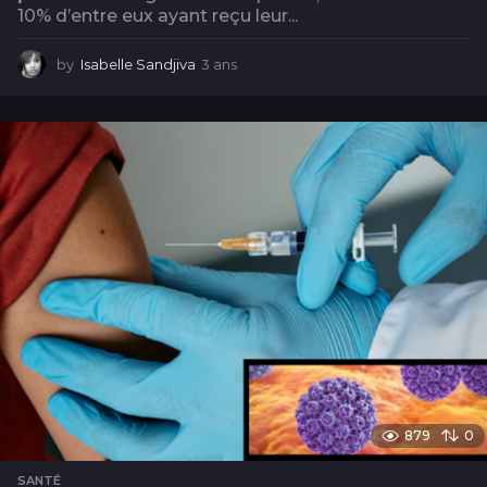
10% d’entre eux ayant reçu leur...
by
Isabelle Sandjiva
3 ans
3
a
n
s
879
0
SANTÉ