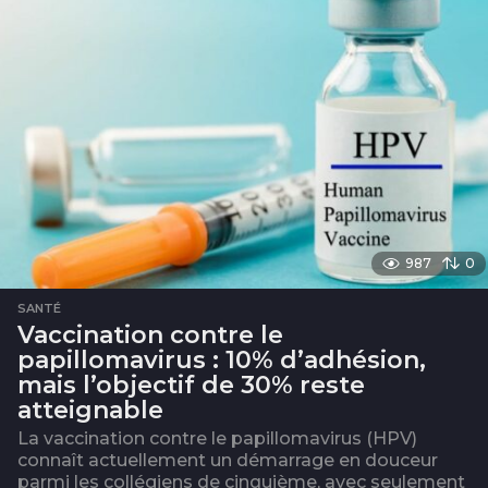
987
0
SANTÉ
Vaccination contre le
papillomavirus : 10% d’adhésion,
mais l’objectif de 30% reste
atteignable
La vaccination contre le papillomavirus (HPV)
connaît actuellement un démarrage en douceur
parmi les collégiens de cinquième, avec seulement