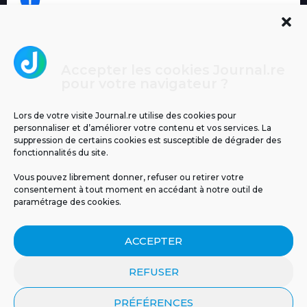
Accepter les cookies Journal.re
Cliquez pour accepter les cookies
pour votre navigateur ?
Journal.re
marketing et activer ce contenu
Lors de votre visite Journal.re utilise des cookies pour
personnaliser et d’améliorer votre contenu et vos services. La
suppression de certains cookies est susceptible de dégrader des
fonctionnalités du site.
Vous pouvez librement donner, refuser ou retirer votre
consentement à tout moment en accédant à notre outil de
paramétrage des cookies.
MENTIONS LÉGALES
PUBLICITÉ
BLOG
ACCEPTER
NOS ÉMISSIONS
CGU
POLITIQUE DE CONFIDENTIALITÉ
CONTACT
REFUSER
PRÉFÉRENCES
© 2026 Tous droits réservés