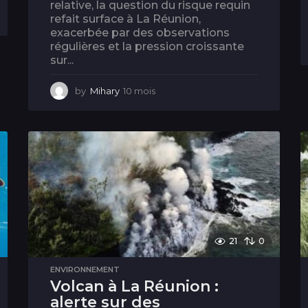
relative, la question du risque requin
refait surface à La Réunion,
exacerbée par des observations
régulières et la pression croissante
sur...
by
Mihary
10 mois
1
0
m
o
i
s
21
0
ENVIRONNEMENT
Volcan à La Réunion :
alerte sur des