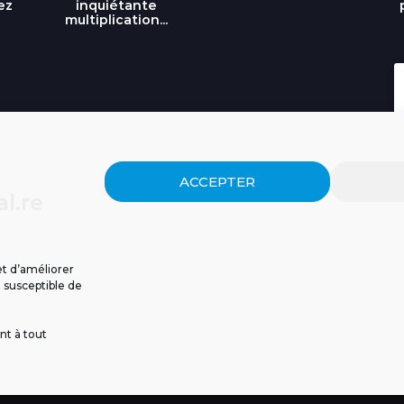
ez
inquiétante
multiplication...
ACCEPTER
l.re
et d’améliorer
t susceptible de
nt à tout
ISSIONS
CGU
POLITIQUE DE CONFIDENTIALITÉ
CONTACT