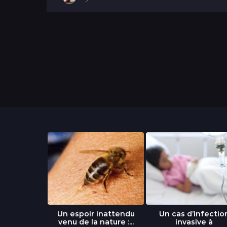
a
n
libre » : un
Un espoir inattendu
Un cas d’infectio
...
venu de la nature :...
invasive à