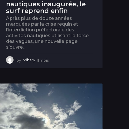
nautiques inaugurée, le
surf reprend enfin
Après plus de douze années
marquées par la crise requin et
l’interdiction préfectorale des
activités nautiques utilisant la force
des vagues, une nouvelle page
s’ouvre...
by
Mihary
11 mois
1
1
m
o
i
s