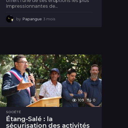
offert l’une de ses éruptions les plus
impressionnantes de...
by
Papangue
3 mois
3
m
o
i
s
109
0
SOCIÉTÉ
Étang-Salé : la
sécurisation des activités