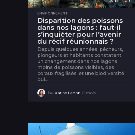
118
0
ENVIRONNEMENT
Disparition des poissons
dans nos lagons : faut-il
s’inquiéter pour l’avenir
du récif réunionnais ?
Depuis quelques années, pêcheurs,
plongeurs et habitants constatent
un changement dans nos lagons :
moins de poissons visibles, des
coraux fragilisés, et une biodiversité
qui...
by
Karine Lebon
12 mois
1
2
m
o
i
s