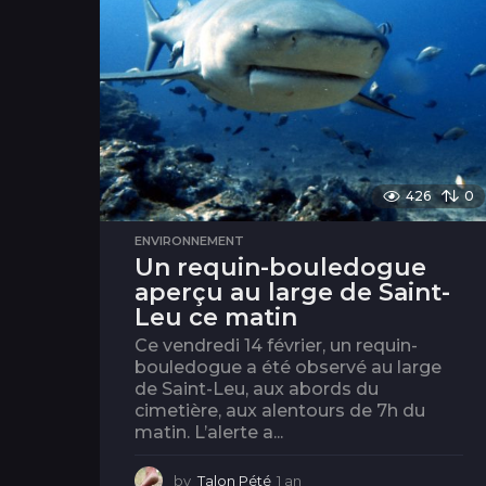
426
0
ENVIRONNEMENT
Un requin-bouledogue
aperçu au large de Saint-
Leu ce matin
Ce vendredi 14 février, un requin-
bouledogue a été observé au large
de Saint-Leu, aux abords du
cimetière, aux alentours de 7h du
matin. L’alerte a...
by
Talon Pété
1 an
1