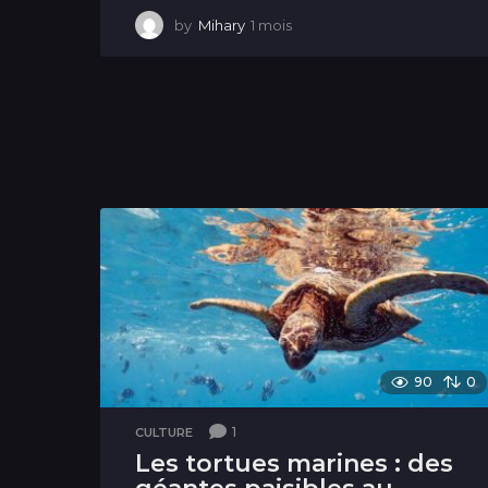
by
Mihary
1 mois
1
m
o
i
s
90
0
1
CULTURE
Les tortues marines : des