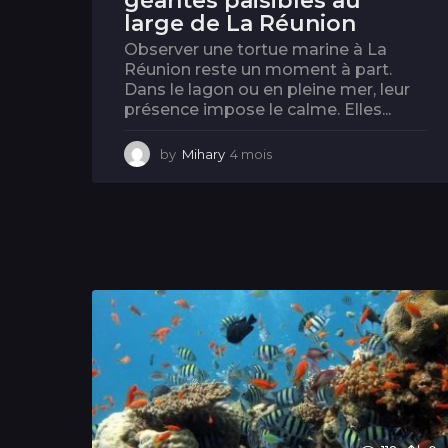
géantes paisibles au
large de La Réunion
Observer une tortue marine à La
Réunion reste un moment à part.
Dans le lagon ou en pleine mer, leur
présence impose le calme. Elles...
by
Mihary
4 mois
4
m
o
i
s