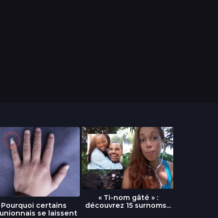
« Ti-nom gâté » :
découvrez 15 surnoms...
Pourquoi certains
Urgence :
unionnais se laissent
fournai