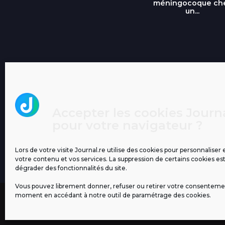
méningocoque ch
un...
Accepter les cookies Journa
pour votre navigateur ?
Lors de votre visite Journal.re utilise des cookies pour personnaliser 
votre contenu et vos services. La suppression de certains cookies es
dégrader des fonctionnalités du site.
Vous pouvez librement donner, refuser ou retirer votre consenteme
moment en accédant à notre outil de paramétrage des cookies.
MENTIONS LÉGALES
PUBLICITÉ
BLOG
NOS ÉM