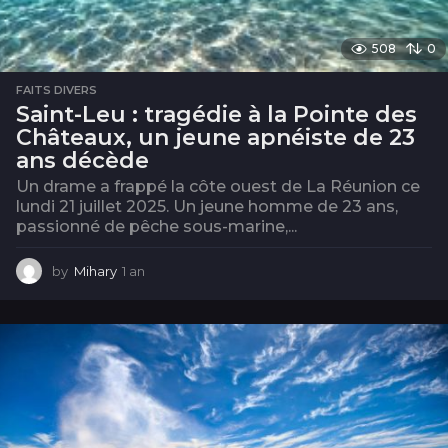
508
0
FAITS DIVERS
Saint-Leu : tragédie à la Pointe des
Châteaux, un jeune apnéiste de 23
ans décède
Un drame a frappé la côte ouest de La Réunion ce
lundi 21 juillet 2025. Un jeune homme de 23 ans,
passionné de pêche sous-marine,...
by
Mihary
1 an
1
a
n