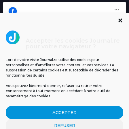
Accepter les cookies Journal.re
Cliquez pour accepter les cookies
pour votre navigateur ?
Journal.re
marketing et activer ce contenu
Lors de votre visite Journal.re utilise des cookies pour
personnaliser et d’améliorer votre contenu et vos services. La
suppression de certains cookies est susceptible de dégrader des
fonctionnalités du site.
Vous pouvez librement donner, refuser ou retirer votre
consentement à tout moment en accédant à notre outil de
paramétrage des cookies.
MENTIONS LÉGALES
PUBLICITÉ
BLOG
ACCEPTER
NOS ÉMISSIONS
CGU
POLITIQUE DE CONFIDENTIALITÉ
CONTACT
REFUSER