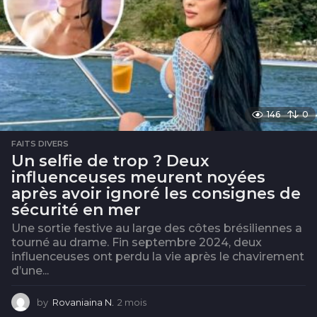
n
e
s
146
0
FAITS DIVERS
Un selfie de trop ? Deux
influenceuses meurent noyées
après avoir ignoré les consignes de
sécurité en mer
Une sortie festive au large des côtes brésiliennes a
tourné au drame. Fin septembre 2024, deux
influenceuses ont perdu la vie après le chavirement
d’une...
by
Rovaniaina N.
2 mois
2
m