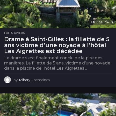
534
0
FAITS DIVERS
Drame à Saint-Gilles : la fillette de 5
ans victime d’une noyade à l’hôtel
Les Aigrettes est décédée
Le drame s’est finalement conclu de la pire des
manières. La fillette de 5 ans, victime d’une noyade
dans la piscine de l’hôtel Les Aigrettes...
by
Mihary
2 semaines
2
s
e
m
a
i
n
e