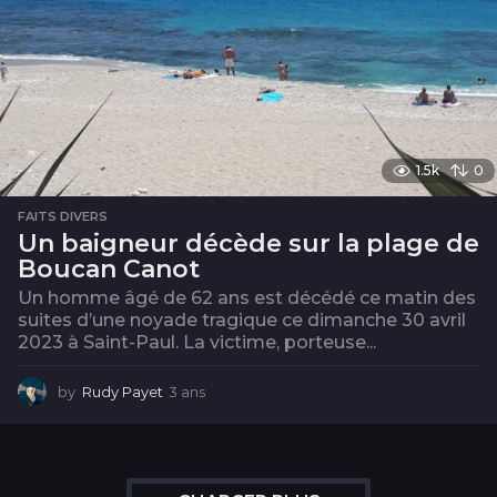
1.5k
0
FAITS DIVERS
Un baigneur décède sur la plage de
Boucan Canot
Un homme âgé de 62 ans est décédé ce matin des
suites d’une noyade tragique ce dimanche 30 avril
2023 à Saint-Paul. La victime, porteuse...
by
Rudy Payet
3 ans
3
a
n
s