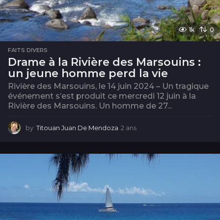
1k
0
FAITS DIVERS
Drame à la Rivière des Marsouins :
un jeune homme perd la vie
Rivière des Marsouins, le 14 juin 2024 – Un tragique
événement s’est produit ce mercredi 12 juin à la
Rivière des Marsouins. Un homme de 27...
by
Titouan Juan De Mendoza
2 ans
2
a
n
s