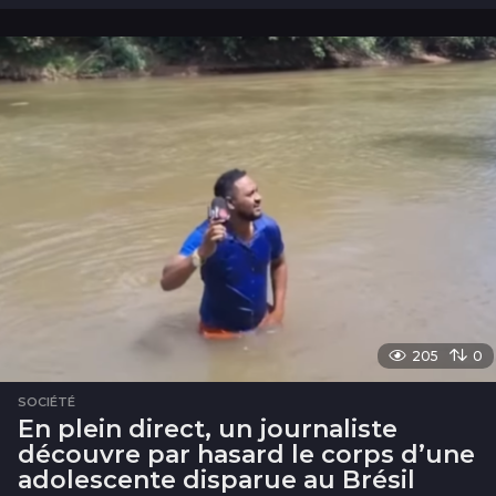
o
i
s
205
0
SOCIÉTÉ
En plein direct, un journaliste
découvre par hasard le corps d’une
adolescente disparue au Brésil