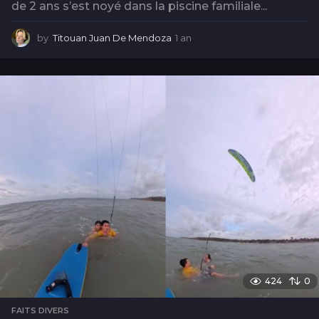
de 2 ans s’est noyé dans la piscine familiale...
by
Titouan Juan De Mendoza
1 an
1
a
n
424
0
FAITS DIVERS