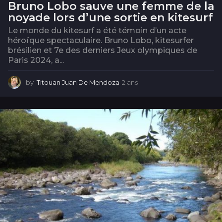
Bruno Lobo sauve une femme de la
noyade lors d’une sortie en kitesurf
Le monde du kitesurf a été témoin d’un acte
héroïque spectaculaire. Bruno Lobo, kitesurfer
brésilien et 7e des derniers Jeux olympiques de
Paris 2024, a...
by
Titouan Juan De Mendoza
2 ans
2
a
n
s