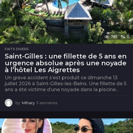
s
785
0
FAITS DIVERS
Saint-Gilles : une fillette de 5 ans en
urgence absolue après une noyade
à l’hôtel Les Aigrettes
Un grave accident s’est produit ce dimanche 13
juillet 2026 à Saint-Gilles-les-Bains. Une fillette de 5
ans a été victime d’une noyade dans la piscine...
by
Mihary
3 semaines
3
s
e
m
a
i