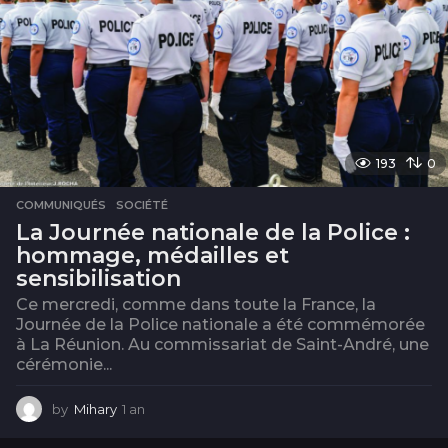
193
0
COMMUNIQUÉS
,
SOCIÉTÉ
La Journée nationale de la Police :
hommage, médailles et
sensibilisation
Ce mercredi, comme dans toute la France, la
Journée de la Police nationale a été commémorée
à La Réunion. Au commissariat de Saint-André, une
cérémonie...
by
Mihary
1 an
1
a
n