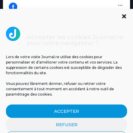
Accepter les cookies Journal.re
Cliquez pour accepter les cookies
pour votre navigateur ?
Journal.re
marketing et activer ce contenu
Lors de votre visite Journal.re utilise des cookies pour
personnaliser et d’améliorer votre contenu et vos services. La
suppression de certains cookies est susceptible de dégrader des
fonctionnalités du site.
Vous pouvez librement donner, refuser ou retirer votre
consentement à tout moment en accédant à notre outil de
paramétrage des cookies.
MENTIONS LÉGALES
PUBLICITÉ
BLOG
ACCEPTER
NOS ÉMISSIONS
CGU
POLITIQUE DE CONFIDENTIALITÉ
CONTACT
REFUSER