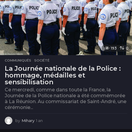
193
0
COMMUNIQUÉS
,
SOCIÉTÉ
La Journée nationale de la Police :
hommage, médailles et
sensibilisation
Ce mercredi, comme dans toute la France, la
Journée de la Police nationale a été commémorée
à La Réunion. Au commissariat de Saint-André, une
cérémonie...
by
Mihary
1 an
1
a
n