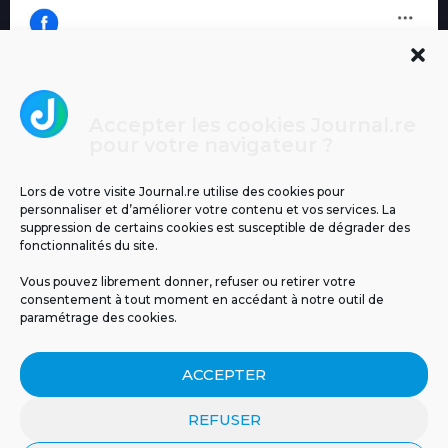
Accepter les cookies Journal.re
Cliquez pour accepter les cookies
pour votre navigateur ?
Journal.re
marketing et activer ce contenu
Lors de votre visite Journal.re utilise des cookies pour
personnaliser et d’améliorer votre contenu et vos services. La
suppression de certains cookies est susceptible de dégrader des
fonctionnalités du site.
Vous pouvez librement donner, refuser ou retirer votre
consentement à tout moment en accédant à notre outil de
paramétrage des cookies.
MENTIONS LÉGALES
PUBLICITÉ
BLOG
ACCEPTER
NOS ÉMISSIONS
CGU
POLITIQUE DE CONFIDENTIALITÉ
CONTACT
REFUSER