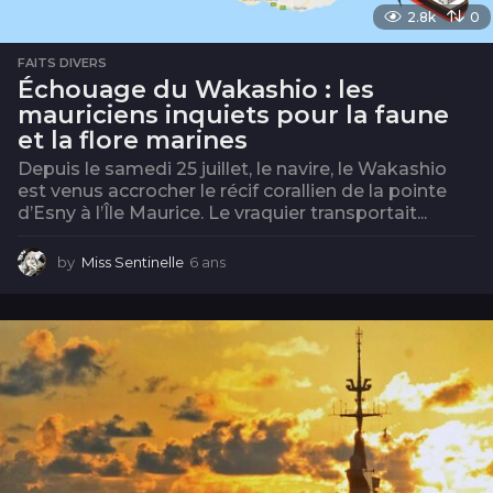
2.8k
0
FAITS DIVERS
Échouage du Wakashio : les
mauriciens inquiets pour la faune
et la flore marines
Depuis le samedi 25 juillet, le navire, le Wakashio
est venus accrocher le récif corallien de la pointe
d’Esny à l’Île Maurice. Le vraquier transportait...
by
Miss Sentinelle
6 ans
6
a
n
s