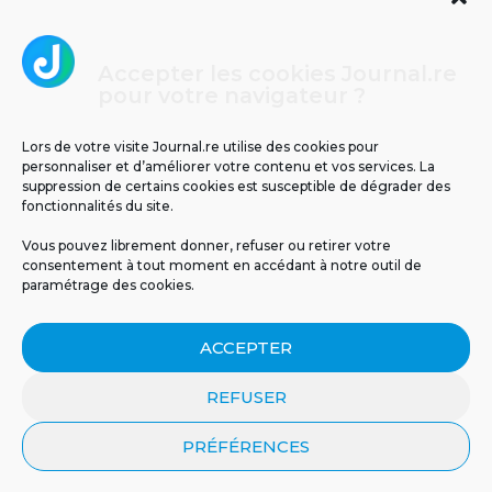
Accepter les cookies Journal.re
Cliquez pour accepter les cookies
pour votre navigateur ?
Journal.re
marketing et activer ce contenu
Lors de votre visite Journal.re utilise des cookies pour
personnaliser et d’améliorer votre contenu et vos services. La
suppression de certains cookies est susceptible de dégrader des
fonctionnalités du site.
Vous pouvez librement donner, refuser ou retirer votre
consentement à tout moment en accédant à notre outil de
paramétrage des cookies.
MENTIONS LÉGALES
PUBLICITÉ
BLOG
ACCEPTER
NOS ÉMISSIONS
CGU
POLITIQUE DE CONFIDENTIALITÉ
CONTACT
REFUSER
PRÉFÉRENCES
© 2026 Tous droits réservés