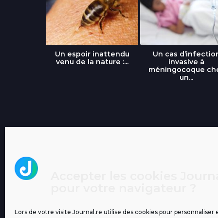
libre » : un
Un espoir inattendu
Un cas d’infectio
...
venu de la nature :...
invasive à
méningocoque ch
un...
Accepter les cookies Journa
pour votre navigateur ?
Lors de votre visite Journal.re utilise des cookies pour personnaliser 