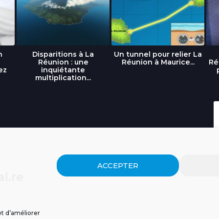
n
Disparitions à La
Un tunnel pour relier La
Réunion : une
Réunion à Maurice...
Ré
ez
inquiétante
multiplication...
ACCEPTER
l.re
et d’améliorer