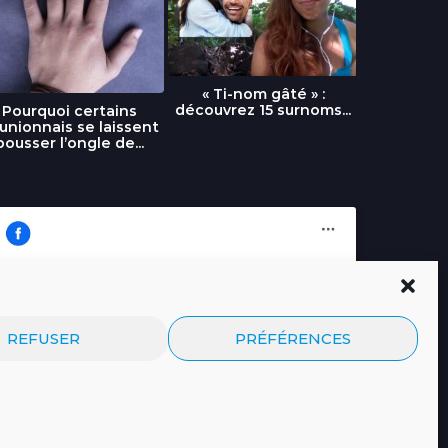
« Ti-nom gâté » :
découvrez 15 surnoms...
Pourquoi certains
Urgence :
unionnais se laissent
fournai
pousser l’ongle de...
Cliquez pour accepter les cookies
Journal.re
REFUSER
PRÉFÉRENCES
marketing et activer ce contenu