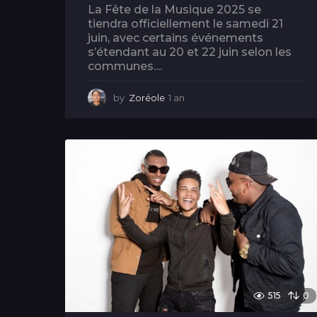
La Fête de la Musique 2025 se
tiendra officiellement le samedi 21
juin, avec certains événements
s’étendant au 20 et 22 juin selon les
communes....
by
Zoréole
1 an
1
a
n
515
0