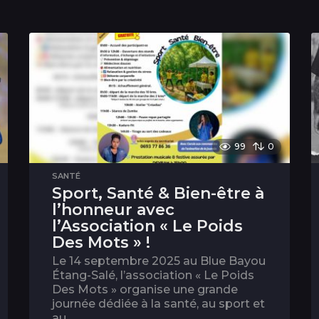
99
0
SANTÉ
Sport, Santé & Bien-être à
l’honneur avec
l’Association « Le Poids
Des Mots » !
Le 14 septembre 2025 au Blue Bayou
Étang-Salé, l’association « Le Poids
Des Mots » organise une grande
journée dédiée à la santé, au sport et
au...