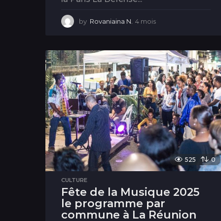
by
Rovaniaina N.
4 mois
4
m
o
i
s
525
0
CULTURE
Fête de la Musique 2025
le programme par
commune à La Réunion