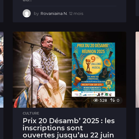
by
Rovaniaina N.
12 mois
1
2
m
o
i
s
528
0
CULTURE
Prix 20 Désamb’ 2025 : les
inscriptions sont
ouvertes jusqu’au 22 juin