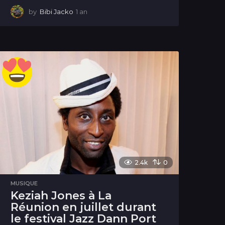
by
Bibi Jacko
1 an
1
a
n
2.4k
0
MUSIQUE
Keziah Jones à La
Réunion en juillet durant
le festival Jazz Dann Port