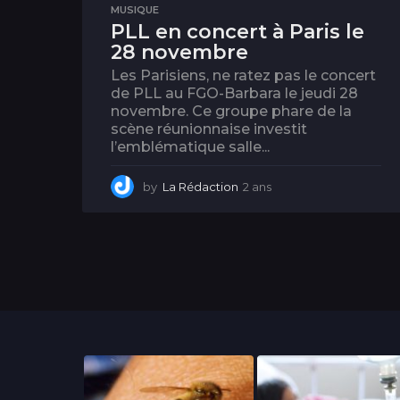
MUSIQUE
PLL en concert à Paris le
28 novembre
Les Parisiens, ne ratez pas le concert
de PLL au FGO-Barbara le jeudi 28
novembre. Ce groupe phare de la
scène réunionnaise investit
l’emblématique salle...
by
La Rédaction
2 ans
2
a
n
s