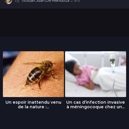
by
Titouan Juan De Mendoza
2 ans
2
a
n
s
Un espoir inattendu venu
Un cas d’infection invasive
de la nature :...
à méningocoque chez un...