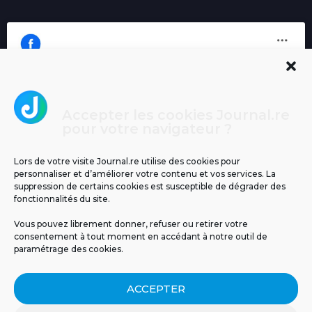
Accepter les cookies Journal.re
Cliquez pour accepter les cookies
pour votre navigateur ?
Journal.re
marketing et activer ce contenu
Lors de votre visite Journal.re utilise des cookies pour
personnaliser et d’améliorer votre contenu et vos services. La
suppression de certains cookies est susceptible de dégrader des
fonctionnalités du site.
Vous pouvez librement donner, refuser ou retirer votre
consentement à tout moment en accédant à notre outil de
paramétrage des cookies.
MENTIONS LÉGALES
PUBLICITÉ
BLOG
ACCEPTER
NOS ÉMISSIONS
CGU
POLITIQUE DE CONFIDENTIALITÉ
CONTACT