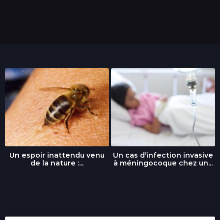
o
i
s
Un espoir inattendu venu
Un cas d’infection invasive
de la nature :...
à méningocoque chez un...