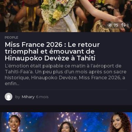
75
1
PEOPLE
Miss France 2026 : Le retour
triomphal et émouvant de
Hinaupoko Devèze à Tahiti
L’émotion était palpable ce matin à l’aéroport de
Tahiti-Faa’a. Un peu plus d’un mois après son sacre
historique, Hinaupoko Devèze, Miss France 2026, a
enfin...
by
Mihary
6 mois
6
m
o
i
s