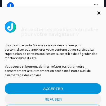
Accepter les cookies Journal.re
Cliquez pour accepter les cookies
pour votre navigateur ?
Journal.re
marketing et activer ce contenu
Lors de votre visite Journal.re utilise des cookies pour
personnaliser et d’améliorer votre contenu et vos services. La
suppression de certains cookies est susceptible de dégrader des
fonctionnalités du site.
Vous pouvez librement donner, refuser ou retirer votre
consentement à tout moment en accédant à notre outil de
paramétrage des cookies.
MENTIONS LÉGALES
PUBLICITÉ
BLOG
ACCEPTER
NOS ÉMISSIONS
CGU
POLITIQUE DE CONFIDENTIALITÉ
CONTACT
REFUSER