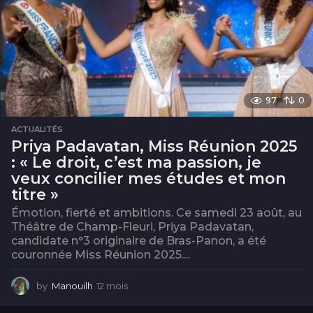
97
0
ACTUALITÉS
Priya Padavatan, Miss Réunion 2025
: « Le droit, c’est ma passion, je
veux concilier mes études et mon
titre »
Émotion, fierté et ambitions. Ce samedi 23 août, au
Théâtre de Champ-Fleuri, Priya Padavatan,
candidate n°3 originaire de Bras-Panon, a été
couronnée Miss Réunion 2025....
by
Manouilh
12 mois
1
2
m