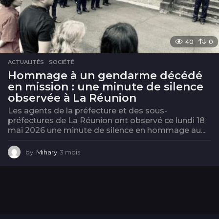
40
0
ACTUALITÉS
,
SOCIÉTÉ
Hommage à un gendarme décédé
en mission : une minute de silence
observée à La Réunion
Les agents de la préfecture et des sous-
préfectures de La Réunion ont observé ce lundi 18
mai 2026 une minute de silence en hommage au...
by
Mihary
3 mois
3
m
o
i
s