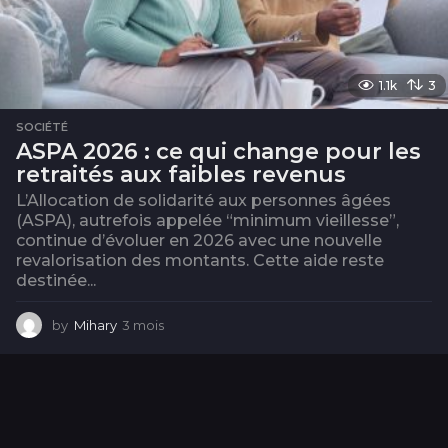
1.1k
3
SOCIÉTÉ
ASPA 2026 : ce qui change pour les
retraités aux faibles revenus
L’Allocation de solidarité aux personnes âgées
(ASPA), autrefois appelée “minimum vieillesse”,
continue d’évoluer en 2026 avec une nouvelle
revalorisation des montants. Cette aide reste
destinée...
by
Mihary
3 mois
3
m
o
i
s