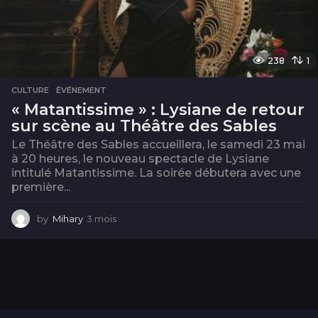
238
1
CULTURE
,
ÉVÉNEMENT
« Matantissime » : Lysiane de retour
sur scène au Théâtre des Sables
Le Théâtre des Sables accueillera, le samedi 23 mai
à 20 heures, le nouveau spectacle de Lysiane
intitulé Matantissime. La soirée débutera avec une
première...
by
Mihary
3 mois
3
m
o
i
s