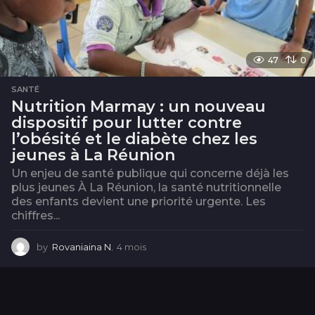
47
0
SANTÉ
Nutrition Marmay : un nouveau
dispositif pour lutter contre
l’obésité et le diabète chez les
jeunes à La Réunion
Un enjeu de santé publique qui concerne déjà les
plus jeunes À La Réunion, la santé nutritionnelle
des enfants devient une priorité urgente. Les
chiffres...
by
Rovaniaina N.
4 mois
4
m
o
i
s