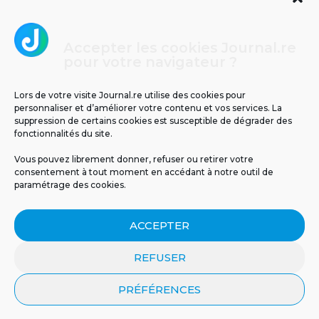
Accepter les cookies Journal.re
Cliquez pour accepter les cookies
pour votre navigateur ?
Journal.re
marketing et activer ce contenu
Lors de votre visite Journal.re utilise des cookies pour
personnaliser et d’améliorer votre contenu et vos services. La
suppression de certains cookies est susceptible de dégrader des
fonctionnalités du site.
Vous pouvez librement donner, refuser ou retirer votre
consentement à tout moment en accédant à notre outil de
paramétrage des cookies.
MENTIONS LÉGALES
PUBLICITÉ
BLOG
ACCEPTER
NOS ÉMISSIONS
CGU
POLITIQUE DE CONFIDENTIALITÉ
CONTACT
REFUSER
PRÉFÉRENCES
© 2026 Tous droits réservés