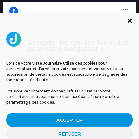
Accepter les cookies Journal.re
Cliquez pour accepter les cookies
pour votre navigateur ?
Journal.re
marketing et activer ce contenu
Lors de votre visite Journal.re utilise des cookies pour
personnaliser et d’améliorer votre contenu et vos services. La
suppression de certains cookies est susceptible de dégrader des
fonctionnalités du site.
Vous pouvez librement donner, refuser ou retirer votre
consentement à tout moment en accédant à notre outil de
paramétrage des cookies.
MENTIONS LÉGALES
PUBLICITÉ
BLOG
ACCEPTER
NOS ÉMISSIONS
CGU
POLITIQUE DE CONFIDENTIALITÉ
CONTACT
REFUSER