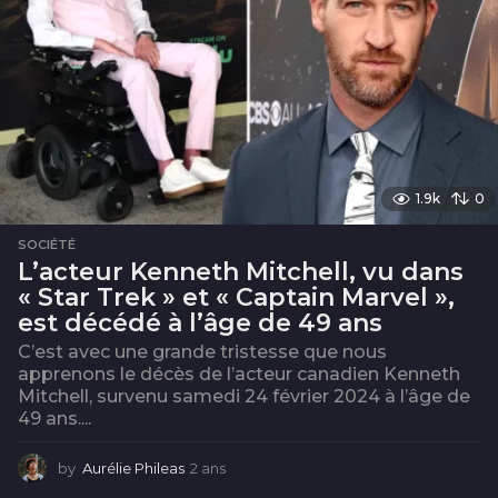
1.9k
0
SOCIÉTÉ
L’acteur Kenneth Mitchell, vu dans
« Star Trek » et « Captain Marvel »,
est décédé à l’âge de 49 ans
C’est avec une grande tristesse que nous
apprenons le décès de l’acteur canadien Kenneth
Mitchell, survenu samedi 24 février 2024 à l’âge de
49 ans....
by
Aurélie Phileas
2 ans
2
a