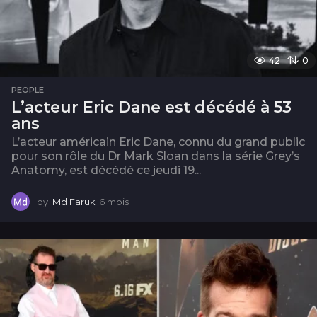
42
0
PEOPLE
L’acteur Eric Dane est décédé à 53
ans
L’acteur américain Eric Dane, connu du grand public
pour son rôle du Dr Mark Sloan dans la série Grey’s
Anatomy, est décédé ce jeudi 19...
by
Md Faruk
6 mois
6
m
o
i
s