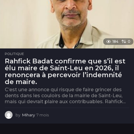
184
0
POLITIQUE
Rahfick Badat confirme que s’il est
élu maire de Saint-Leu en 2026, il
renoncera à percevoir l’indemnité
de maire.
C’est une annonce qui risque de faire grincer des
dents dans les couloirs de la mairie de Saint-Leu,
mais qui devrait plaire aux contribuables. Rahfick...
by
Mihary
7 mois
7
m
o
i