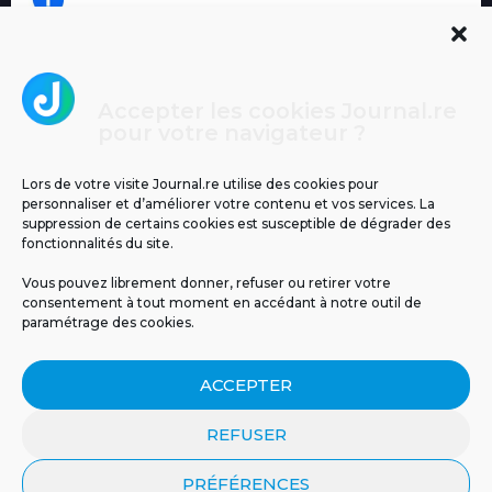
Accepter les cookies Journal.re
Cliquez pour accepter les cookies
pour votre navigateur ?
Journal.re
marketing et activer ce contenu
Lors de votre visite Journal.re utilise des cookies pour
personnaliser et d’améliorer votre contenu et vos services. La
suppression de certains cookies est susceptible de dégrader des
fonctionnalités du site.
Vous pouvez librement donner, refuser ou retirer votre
consentement à tout moment en accédant à notre outil de
paramétrage des cookies.
MENTIONS LÉGALES
PUBLICITÉ
BLOG
ACCEPTER
NOS ÉMISSIONS
CGU
POLITIQUE DE CONFIDENTIALITÉ
CONTACT
REFUSER
PRÉFÉRENCES
© 2026 Tous droits réservés