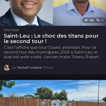
168
-1
POLITIQUE
Saint-Leu : Le choc des titans pour
le second tour !
C’est l’affiche que tout l’Ouest attendait. Pour ce
second tour des municipales 2026 à Saint-Leu, le
duel est enfin scellé : l’ancien maire Thierry Robert...
by
Michel Fontaine
5 mois
5
m
o
i
s