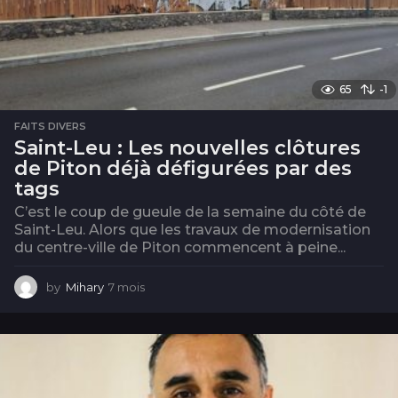
65
-1
FAITS DIVERS
Saint-Leu : Les nouvelles clôtures
de Piton déjà défigurées par des
tags
C’est le coup de gueule de la semaine du côté de
Saint-Leu. Alors que les travaux de modernisation
du centre-ville de Piton commencent à peine...
by
Mihary
7 mois
7
m
o
i
s