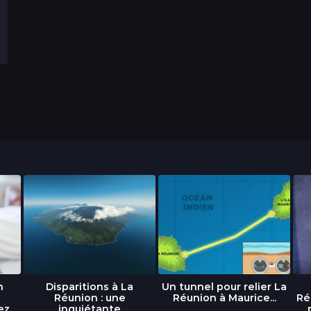
n
Disparitions à La
Un tunnel pour relier La
Réunion : une
Réunion à Maurice...
Ré
ez
inquiétante