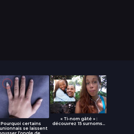
« Ti-nom gâté » :
découvrez 15 surnoms...
Pourquoi certains
Urgence :
unionnais se laissent
fournai
pousser l’ongle de...