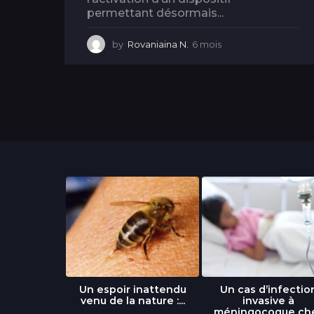
permettant désormais...
by
Rovaniaina N.
6 mois
6
m
o
i
s
libre » : un
Un espoir inattendu
Un cas d’infectio
...
venu de la nature :...
invasive à
méningocoque ch