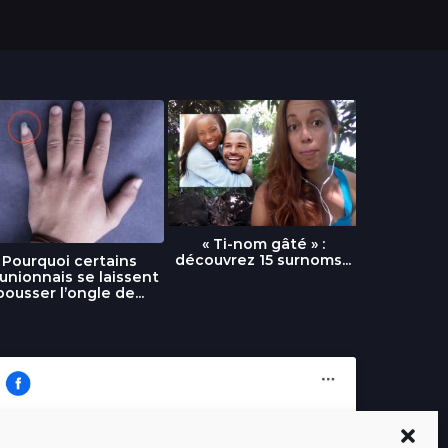
« Ti-nom gâté » :
découvrez 15 surnoms...
Pourquoi certains
Urgence :
unionnais se laissent
fournai
pousser l’ongle de...