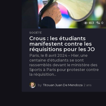
653
0
SOCIÉTÉ
Crous : les étudiants
manifestent contre les
réquisitions pour les JO
Paris, le 8 avril 2024 – Hier, une
centaine d’étudiants se sont
rassemblés devant le ministère des
Sports à Paris pour protester contre
la réquisition...
by
Titouan Juan De Mendoza
2 ans
2
a
n
s