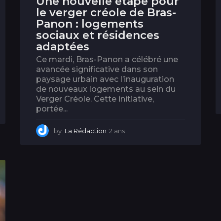
Une nouvelle étape pour
le verger créole de Bras-
Panon : logements
sociaux et résidences
adaptées
Ce mardi, Bras-Panon a célébré une
avancée significative dans son
paysage urbain avec l’inauguration
de nouveaux logements au sein du
Verger Créole. Cette initiative,
portée...
by
La Rédaction
2 ans
2
a
n
s