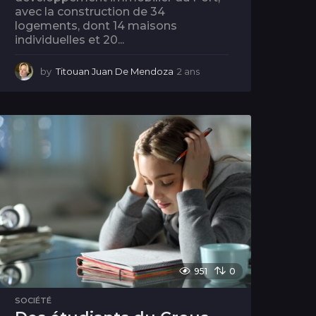
avec la construction de 34
logements, dont 14 maisons
individuelles et 20...
by
Titouan Juan De Mendoza
2 ans
2
a
n
s
951
0
SOCIÉTÉ