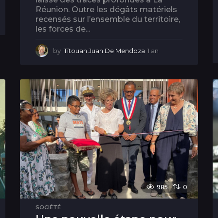
Réunion. Outre les dégâts matériels
recensés sur l’ensemble du territoire,
les forces de...
by
Titouan Juan De Mendoza
1 an
1
a
n
985
0
SOCIÉTÉ