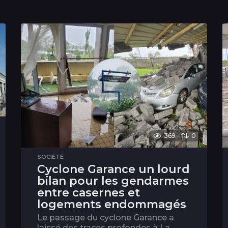
369
0
SOCIÉTÉ
Cyclone Garance un lourd
bilan pour les gendarmes
entre casernes et
logements endommagés
Le passage du cyclone Garance a
laissé des traces profondes à La