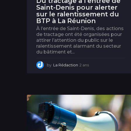
Du tractage à l’entrée de
Saint-Denis pour alerter
sur le ralentissement du
BTP à La Réunion
À l’entrée de Saint-Denis, des actions
de tractage ont été organisées pour
attirer l’attention du public sur le
ralentissement alarmant du secteur
du bâtiment et...
by
La Rédaction
2 ans
2
a
n
s