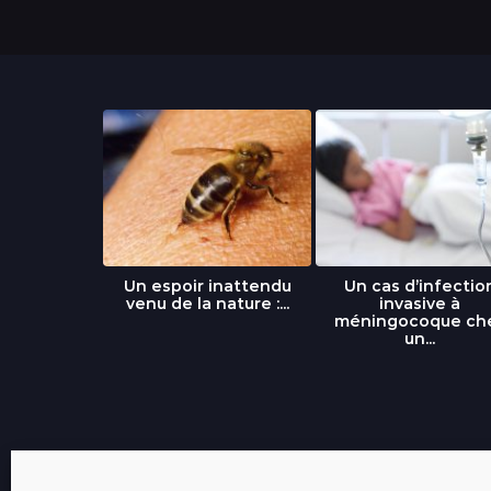
libre » : un
Un espoir inattendu
Un cas d’infectio
...
venu de la nature :...
invasive à
méningocoque ch
un...