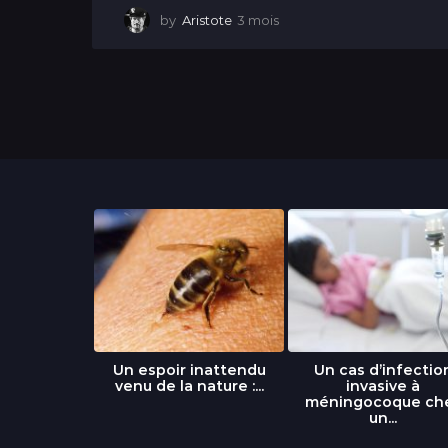
by
Aristote
3 mois
3
m
o
i
s
libre » : un
Un espoir inattendu
Un cas d’infectio
...
venu de la nature :...
invasive à
méningocoque ch
un...