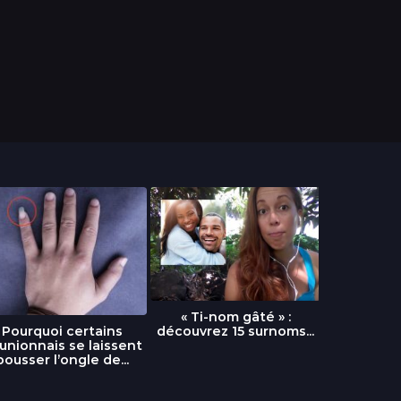
« Ti-nom gâté » :
découvrez 15 surnoms...
Pourquoi certains
Urgence :
unionnais se laissent
fournai
pousser l’ongle de...