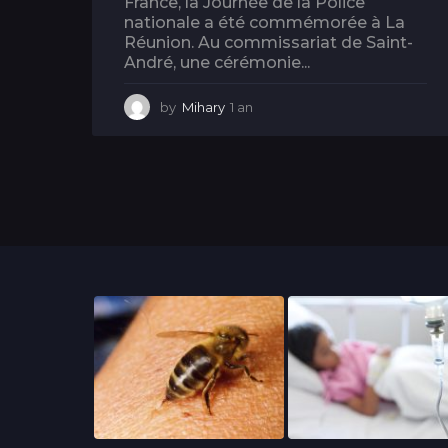
France, la Journée de la Police
nationale a été commémorée à La
Réunion. Au commissariat de Saint-
André, une cérémonie...
by
Mihary
1 an
1
a
n