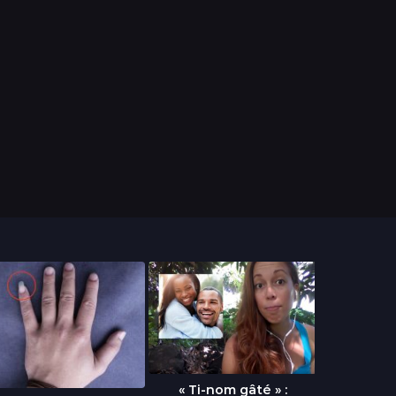
« Ti-nom gâté » :