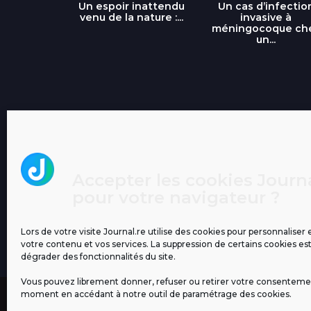
libre » : un
Un espoir inattendu
Un cas d’infectio
...
venu de la nature :...
invasive à
méningocoque ch
un...
Accepter les cookies Journa
pour votre navigateur ?
Lors de votre visite Journal.re utilise des cookies pour personnaliser 
votre contenu et vos services. La suppression de certains cookies es
dégrader des fonctionnalités du site.
Vous pouvez librement donner, refuser ou retirer votre consenteme
moment en accédant à notre outil de paramétrage des cookies.
MENTIONS LÉGALES
PUBLICITÉ
BLOG
NOS ÉM