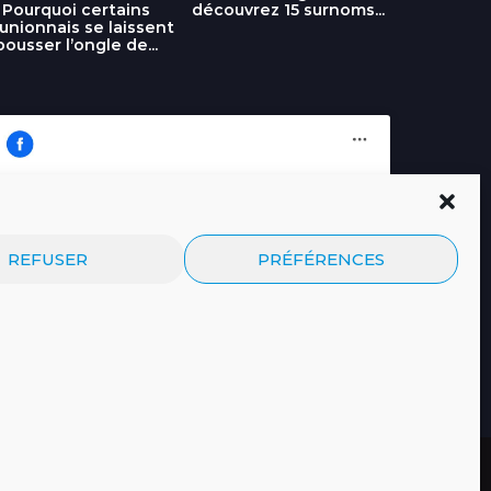
découvrez 15 surnoms...
Pourquoi certains
Urgence :
unionnais se laissent
fournai
pousser l’ongle de...
Cliquez pour accepter les cookies
Journal.re
REFUSER
PRÉFÉRENCES
marketing et activer ce contenu