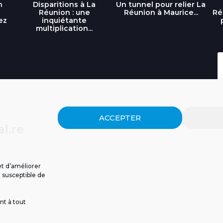
n
Disparitions à La
Un tunnel pour relier La
Réunion : une
Réunion à Maurice...
Ré
ez
inquiétante
multiplication...
ACCEPTER
l.re
et d’améliorer
t susceptible de
nt à tout
ISSIONS
CGU
POLITIQUE DE CONFIDENTIALITÉ
CONTACT