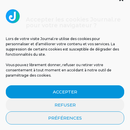
Accepter les cookies Journal.re
Cliquez pour accepter les cookies
pour votre navigateur ?
Journal.re
marketing et activer ce contenu
Lors de votre visite Journal.re utilise des cookies pour
personnaliser et d’améliorer votre contenu et vos services. La
suppression de certains cookies est susceptible de dégrader des
fonctionnalités du site.
Vous pouvez librement donner, refuser ou retirer votre
consentement à tout moment en accédant à notre outil de
paramétrage des cookies.
MENTIONS LÉGALES
PUBLICITÉ
BLOG
ACCEPTER
NOS ÉMISSIONS
CGU
POLITIQUE DE CONFIDENTIALITÉ
CONTACT
REFUSER
PRÉFÉRENCES
© 2026 Tous droits réservés