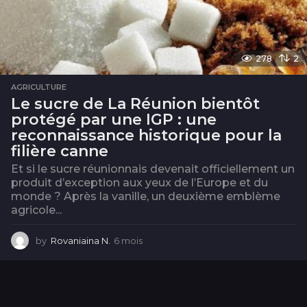
278
2
AGRICULTURE
Le sucre de La Réunion bientôt
protégé par une IGP : une
reconnaissance historique pour la
filière canne
Et si le sucre réunionnais devenait officiellement un
produit d’exception aux yeux de l’Europe et du
monde ? Après la vanille, un deuxième emblème
agricole...
by
Rovaniaina N.
6 mois
6
m
o
i
s